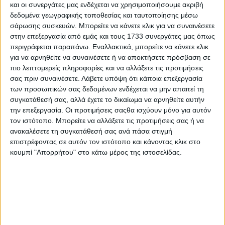
…ξετρέλανε τους μπαμπάδες! [φωτο]
και οι συνεργάτες μας ενδέχεται να χρησιμοποιήσουμε ακριβή
δεδομένα γεωγραφικής τοποθεσίας και ταυτοποίησης μέσω
σάρωσης συσκευών. Μπορείτε να κάνετε κλικ για να συναινέσετε
Published 29/10/2016
Share
στην επεξεργασία από εμάς και τους 1733 συνεργάτες μας όπως
1 Min Read
περιγράφεται παραπάνω. Εναλλακτικά, μπορείτε να κάνετε κλικ
για να αρνηθείτε να συναινέσετε ή να αποκτήσετε πρόσβαση σε
SHARE
πιο λεπτομερείς πληροφορίες και να αλλάξετε τις προτιμήσεις
σας πριν συναινέσετε.
Λάβετε υπόψη ότι κάποια επεξεργασία
Η πιο όμορφη του κόσμου ανακηρύχθηκε
πριν λίγες ώρες μία
καλλονή από τις Φιλιππίνες, η οποία κέρδισε τις εντυπώσεις τόσο
των προσωπικών σας δεδομένων ενδέχεται να μην απαιτεί τη
με την εκπληκτική ομορφιά της, όσο και με την επιλογή των
συγκατάθεσή σας, αλλά έχετε το δικαίωμα να αρνηθείτε αυτήν
ρούχων της και τις δηλώσεις της πριν βγει το τελικό αποτέλεσμα.
την επεξεργασία. Οι προτιμήσεις σαςθα ισχύουν μόνο για αυτόν
τον ιστότοπο. Μπορείτε να αλλάξετε τις προτιμήσεις σας ή να
ανακαλέσετε τη συγκατάθεσή σας ανά πάσα στιγμή
επιστρέφοντας σε αυτόν τον ιστότοπο και κάνοντας κλικ στο
κουμπί "Απορρήτου" στο κάτω μέρος της ιστοσελίδας.