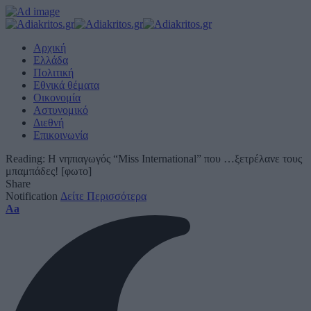
Αρχική
Ελλάδα
Πολιτική
Εθνικά θέματα
Οικονομία
Αστυνομικό
Διεθνή
Επικοινωνία
Reading:
Η νηπιαγωγός “Miss International” που …ξετρέλανε τους
μπαμπάδες! [φωτο]
Share
Notification
Δείτε Περισσότερα
Font
Aa
Resizer