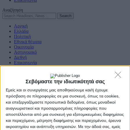
Επικοινωνία
Αναζήτηση
Αρχική
Ελλάδα
Πολιτική
Εθνικά θέματα
Οικονομία
Αστυνομικό
Διεθνή
Επικοινωνία
Follow US
Σεβόμαστε την ιδιωτικότητά σας
Προσωπικά δεδομένα & Όροι Χρήσης
Εμείς και οι συνεργάτες μας αποθηκεύουμε και/ή έχουμε
© 2022 Foxiz News Network. Ruby Design Company. All Rights
πρόσβαση σε πληροφορίες σε μια συσκευή, όπως τα cookies,
Reserved.
και επεξεργαζόμαστε προσωπικά δεδομένα, όπως μοναδικοί
Adiakritos.gr
>
Life Style
>
Η νηπιαγωγός “Miss International” που
…ξετρέλανε τους μπαμπάδες! [φωτο]
αναγνωριστικοί και προσαρμοσμένες πληροφορίες που
Life Style
αποστέλλονται από μια συσκευή για εξατομικευμένες διαφημίσεις
και περιεχόμενο, μέτρηση διαφήμισης και περιεχομένου, έρευνα
Η νηπιαγωγός “Miss International” που
ακροατηρίου και ανάπτυξη υπηρεσιών.
Με την άδειά σας, εμείς