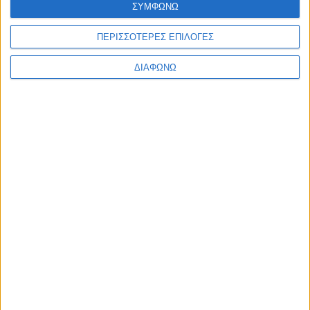
ΣΥΜΦΩΝΩ
Ελλάδα
Πολιτική
Εθνικά θέματα
ΠΕΡΙΣΣΟΤΕΡΕΣ ΕΠΙΛΟΓΕΣ
Οικονομία
Αστυνομικό
ΔΙΑΦΩΝΩ
Διεθνή
Επικοινωνία
Follow US
Προσωπικά δεδομένα & Όροι Χρήσης
© 2022 Foxiz News Network. Ruby Design Company. All Rights
Reserved.
Ετικέτα:
Μοσκοβισί
Οικονομία
“Η συμφωνία είναι δυνατή αλλά θα υιοθετήσετε τις
υποχρεώσεις”