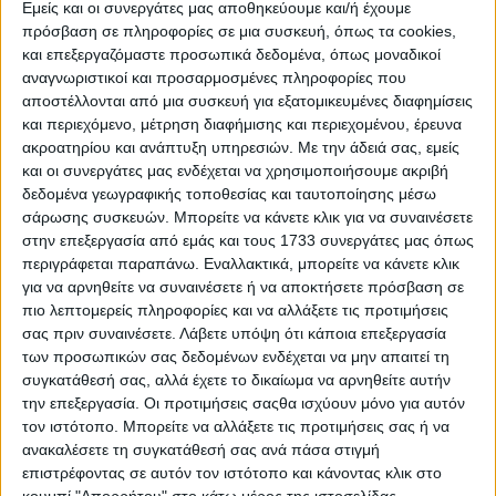
Εμείς και οι συνεργάτες μας αποθηκεύουμε και/ή έχουμε
πρόσβαση σε πληροφορίες σε μια συσκευή, όπως τα cookies,
και επεξεργαζόμαστε προσωπικά δεδομένα, όπως μοναδικοί
αναγνωριστικοί και προσαρμοσμένες πληροφορίες που
αποστέλλονται από μια συσκευή για εξατομικευμένες διαφημίσεις
και περιεχόμενο, μέτρηση διαφήμισης και περιεχομένου, έρευνα
ακροατηρίου και ανάπτυξη υπηρεσιών.
Με την άδειά σας, εμείς
και οι συνεργάτες μας ενδέχεται να χρησιμοποιήσουμε ακριβή
δεδομένα γεωγραφικής τοποθεσίας και ταυτοποίησης μέσω
σάρωσης συσκευών. Μπορείτε να κάνετε κλικ για να συναινέσετε
στην επεξεργασία από εμάς και τους 1733 συνεργάτες μας όπως
περιγράφεται παραπάνω. Εναλλακτικά, μπορείτε να κάνετε κλικ
για να αρνηθείτε να συναινέσετε ή να αποκτήσετε πρόσβαση σε
πιο λεπτομερείς πληροφορίες και να αλλάξετε τις προτιμήσεις
σας πριν συναινέσετε.
Λάβετε υπόψη ότι κάποια επεξεργασία
των προσωπικών σας δεδομένων ενδέχεται να μην απαιτεί τη
Αρχική
Ελλάδα
συγκατάθεσή σας, αλλά έχετε το δικαίωμα να αρνηθείτε αυτήν
Πολιτική
την επεξεργασία. Οι προτιμήσεις σαςθα ισχύουν μόνο για αυτόν
Εθνικά θέματα
τον ιστότοπο. Μπορείτε να αλλάξετε τις προτιμήσεις σας ή να
Οικονομία
ανακαλέσετε τη συγκατάθεσή σας ανά πάσα στιγμή
Αστυνομικό
επιστρέφοντας σε αυτόν τον ιστότοπο και κάνοντας κλικ στο
Διεθνή
κουμπί "Απορρήτου" στο κάτω μέρος της ιστοσελίδας.