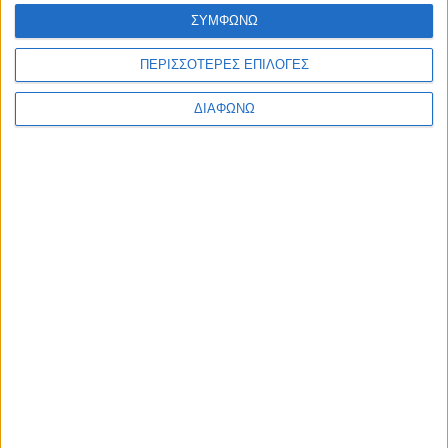
Ελλάδα
ΣΥΜΦΩΝΩ
Πολιτική
Εθνικά θέματα
ΠΕΡΙΣΣΟΤΕΡΕΣ ΕΠΙΛΟΓΕΣ
Οικονομία
Αστυνομικό
Διεθνή
ΔΙΑΦΩΝΩ
Επικοινωνία
Follow US
Προσωπικά δεδομένα & Όροι Χρήσης
© 2022 Foxiz News Network. Ruby Design Company. All Rights
Reserved.
Ετικέτα:
“Locomondo”
Life Style
“El Gato Loco”: Hip hop & reggae με “συνταγή”
Μεντζέλου-Locomondo!