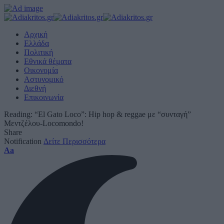
Αρχική
Ελλάδα
Πολιτική
Εθνικά θέματα
Οικονομία
Αστυνομικό
Διεθνή
Επικοινωνία
Reading:
“El Gato Loco”: Hip hop & reggae με “συνταγή”
Μεντζέλου-Locomondo!
Share
Notification
Δείτε Περισσότερα
Font
Aa
Resizer