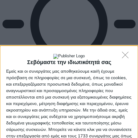
Σεβόμαστε την ιδιωτικότητά σας
Εμείς και οι συνεργάτες μας αποθηκεύουμε και/ή έχουμε
πρόσβαση σε πληροφορίες σε μια συσκευή, όπως τα cookies,
και επεξεργαζόμαστε προσωπικά δεδομένα, όπως μοναδικοί
αναγνωριστικοί και προσαρμοσμένες πληροφορίες που
αποστέλλονται από μια συσκευή για εξατομικευμένες διαφημίσεις
Αρχική
και περιεχόμενο, μέτρηση διαφήμισης και περιεχομένου, έρευνα
Ελλάδα
ακροατηρίου και ανάπτυξη υπηρεσιών.
Με την άδειά σας, εμείς
Πολιτική
Εθνικά θέματα
και οι συνεργάτες μας ενδέχεται να χρησιμοποιήσουμε ακριβή
Οικονομία
δεδομένα γεωγραφικής τοποθεσίας και ταυτοποίησης μέσω
Αστυνομικό
σάρωσης συσκευών. Μπορείτε να κάνετε κλικ για να συναινέσετε
Διεθνή
στην επεξεργασία από εμάς και τους 1733 συνεργάτες μας όπως