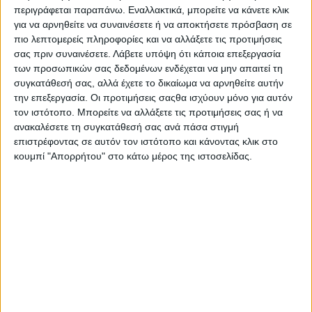
Επικοινωνία
περιγράφεται παραπάνω. Εναλλακτικά, μπορείτε να κάνετε κλικ
Αναζήτηση
για να αρνηθείτε να συναινέσετε ή να αποκτήσετε πρόσβαση σε
πιο λεπτομερείς πληροφορίες και να αλλάξετε τις προτιμήσεις
σας πριν συναινέσετε.
Λάβετε υπόψη ότι κάποια επεξεργασία
Αρχική
των προσωπικών σας δεδομένων ενδέχεται να μην απαιτεί τη
Ελλάδα
συγκατάθεσή σας, αλλά έχετε το δικαίωμα να αρνηθείτε αυτήν
Πολιτική
την επεξεργασία. Οι προτιμήσεις σαςθα ισχύουν μόνο για αυτόν
Εθνικά θέματα
Οικονομία
τον ιστότοπο. Μπορείτε να αλλάξετε τις προτιμήσεις σας ή να
Αστυνομικό
ανακαλέσετε τη συγκατάθεσή σας ανά πάσα στιγμή
Διεθνή
επιστρέφοντας σε αυτόν τον ιστότοπο και κάνοντας κλικ στο
Επικοινωνία
κουμπί "Απορρήτου" στο κάτω μέρος της ιστοσελίδας.
Follow US
Προσωπικά δεδομένα & Όροι Χρήσης
© 2022 Foxiz News Network. Ruby Design Company. All Rights
Reserved.
Adiakritos.gr
>
Life Style
>
“El Gato Loco”: Hip hop & reggae με
“συνταγή” Μεντζέλου-Locomondo!
Life Style
“El Gato Loco”: Hip hop & reggae με