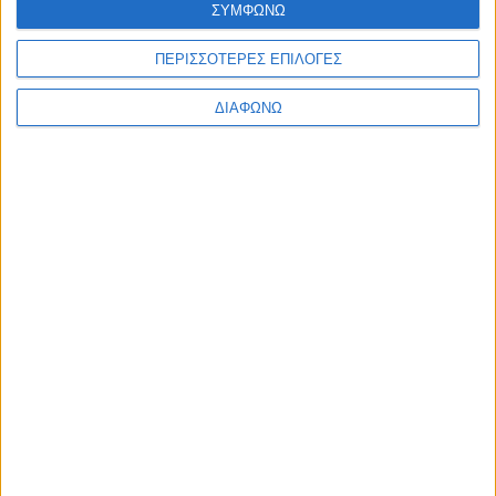
ΣΥΜΦΩΝΩ
Ελλάδα
Πολιτική
Εθνικά θέματα
ΠΕΡΙΣΣΟΤΕΡΕΣ ΕΠΙΛΟΓΕΣ
Οικονομία
Αστυνομικό
ΔΙΑΦΩΝΩ
Διεθνή
Επικοινωνία
Follow US
Προσωπικά δεδομένα & Όροι Χρήσης
© 2022 Foxiz News Network. Ruby Design Company. All Rights
Reserved.
Ετικέτα:
ΕΣΥ
Υγεία
Διεκόπη η δίκη του πολυεθνικού σκανδάλου με τις
μίζες σε γιατρούς