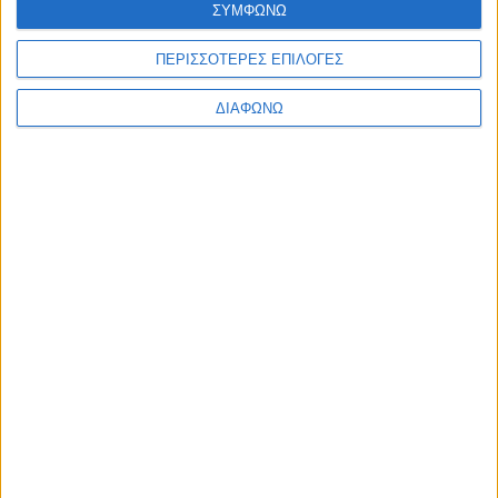
ΣΥΜΦΩΝΩ
Ελλάδα
Πολιτική
Εθνικά θέματα
ΠΕΡΙΣΣΟΤΕΡΕΣ ΕΠΙΛΟΓΕΣ
Οικονομία
Αστυνομικό
ΔΙΑΦΩΝΩ
Διεθνή
Επικοινωνία
Follow US
Προσωπικά δεδομένα & Όροι Χρήσης
© 2022 Foxiz News Network. Ruby Design Company. All Rights
Reserved.
Ετικέτα:
δικαίωμα αναφοράς
Απόψεις
Το δικαίωμα αναφοράς Έλληνα πολίτη στο
Ευρωκοινοβούλιο ή στις Η.Π.Α