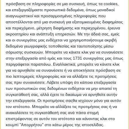
πρόσβαση σε πληροφορίες σε μια συσκευή, όπως τα cookies,
και επεξεργαζόμαστε προσωπικά δεδομένα, όπως μοναδικοί
αναγνωριστικοί και προσαρμοσμένες πληροφορίες που
αποστέλλονται από μια συσκευή για εξατομικευμένες διαφημίσεις
και περιεχόμενο, μέτρηση διαφήμισης και περιεχομένου, έρευνα
ακροατηρίου και ανάπτυξη υπηρεσιών.
Με την άδειά σας, εμείς
και οι συνεργάτες μας ενδέχεται να χρησιμοποιήσουμε ακριβή
δεδομένα γεωγραφικής τοποθεσίας και ταυτοποίησης μέσω
σάρωσης συσκευών. Μπορείτε να κάνετε κλικ για να συναινέσετε
στην επεξεργασία από εμάς και τους 1731 συνεργάτες μας όπως
περιγράφεται παραπάνω. Εναλλακτικά, μπορείτε να κάνετε κλικ
για να αρνηθείτε να συναινέσετε ή να αποκτήσετε πρόσβαση σε
πιο λεπτομερείς πληροφορίες και να αλλάξετε τις προτιμήσεις
σας πριν συναινέσετε.
Λάβετε υπόψη ότι κάποια επεξεργασία
των προσωπικών σας δεδομένων ενδέχεται να μην απαιτεί τη
συγκατάθεσή σας, αλλά έχετε το δικαίωμα να αρνηθείτε αυτήν
την επεξεργασία. Οι προτιμήσεις σαςθα ισχύουν μόνο για αυτόν
τον ιστότοπο. Μπορείτε να αλλάξετε τις προτιμήσεις σας ή να
ανακαλέσετε τη συγκατάθεσή σας ανά πάσα στιγμή
επιστρέφοντας σε αυτόν τον ιστότοπο και κάνοντας κλικ στο
κουμπί "Απορρήτου" στο κάτω μέρος της ιστοσελίδας.