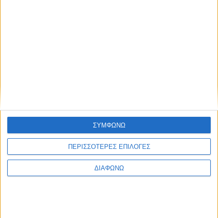
Αναγνώστης μας καταγγέλλει την απειθαρχία στους κανόνες
υγιεινής στο Jumbo του Αγρινίου.
Συντακτική ομάδα
07/06/2020
Αθλητικά
Απαγόρευση μετακίνησης οπαδών του ΠΑΟΚ την
Κυριακή στο Αγρίνιο
H Γενική Περιφερειακή Αστυνομική Διεύθυνση Δυτικής Ελλάδας,
ενημερώνει τους πολίτες ότι
Συντακτική ομάδα
26/01/2018
ΣΥΜΦΩΝΩ
Ελλάδα
ΠΕΡΙΣΣΟΤΕΡΕΣ ΕΠΙΛΟΓΕΣ
Πάτρα-Αγρίνιο με τρένο με την υπογραφή του Χ.
ΔΙΑΦΩΝΩ
Τρικούπη! [φωτο]
Ο Χαρίλαος Τρικούπης, νικητής στις εκλογές του Ιανουαρίου του
1887 που κατασκεύασε
…
Συντακτική ομάδα
20/12/2017