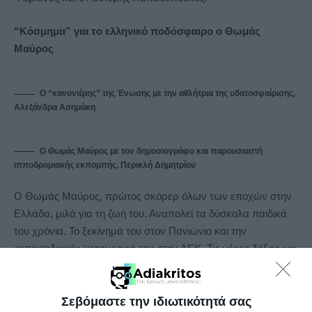
“Κόσμημα” για το ελληνικό ποδόσφαιρο ο Θωμάς
Μαύρος
Ο “κανονιέρης” της Ένωσης με την αθλήτρια της υδατοσφαίρισης,
Αλεξάνδρα Ασημάκη
Ο Θωμάς Μαύρος με τον δημοσιογράφο και παρουσιαστή
ιπποδρομιακής εκπομπής, Περικλή Δημητρίου
Ο Θωμάς Μαύρος, πρώτος σκόρερ όλων των εποχών στην
Ελλάδα, μιλά για τη ζωή του. Αναπολεί τα δύσκολα παιδικά
του χρόνια. Το ξεκίνημά του στον Πανιώνιο και την
«επεισοδιακή» μεταγραφή του στην ΑΕΚ. Τις μέρες δόξας και
διακρίσεων της ΑΕΚ του Μπάρλου.
Την πορεία του στην
Εθνική ανδρών. Την κατάκτηση του ασημένιου παπουτσιού
Σεβόμαστε την ιδιωτικότητά σας
και την αναγνώρισή του ως μεγάλου «κανονιέρη» των