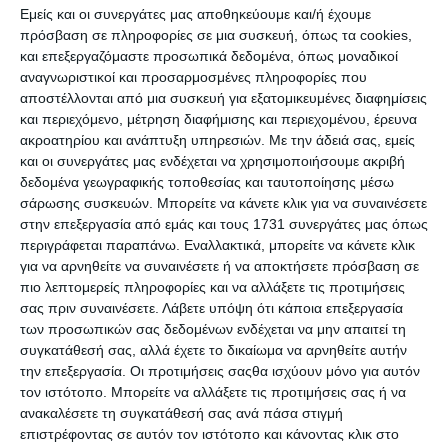
ευρωπαϊκών γηπέδων. Τη συμμετοχή στη Μικτή Ευρώπης
Εμείς και οι συνεργάτες μας αποθηκεύουμε και/ή έχουμε
και τη Μικτή Κόσμου.
Τον «πικρό» χωρισμό από την ΑΕΚ και
πρόσβαση σε πληροφορίες σε μια συσκευή, όπως τα cookies,
και επεξεργαζόμαστε προσωπικά δεδομένα, όπως μοναδικοί
την επιστροφή στον Πανιώνιο. Τη ζωή μετά το ποδόσφαιρο.
αναγνωριστικοί και προσαρμοσμένες πληροφορίες που
Μέσα από τις σελίδες του βιβλίου ζωντανεύει μια εποχή όπου
αποστέλλονται από μια συσκευή για εξατομικευμένες διαφημίσεις
το κύριο μέλημα του ποδοσφαιριστή ήταν το θέαμα και η
και περιεχόμενο, μέτρηση διαφήμισης και περιεχομένου, έρευνα
ευχαρίστηση των φιλάθλων. Τότε που το ποδόσφαιρο ήταν
ακροατηρίου και ανάπτυξη υπηρεσιών.
Με την άδειά σας, εμείς
γιορτή και κάθε Κυριακή μικροί και μεγάλοι γέμιζαν τις
και οι συνεργάτες μας ενδέχεται να χρησιμοποιήσουμε ακριβή
δεδομένα γεωγραφικής τοποθεσίας και ταυτοποίησης μέσω
κερκίδες των γηπέδων για να απολαύσουν το παιχνίδι και να
σάρωσης συσκευών. Μπορείτε να κάνετε κλικ για να συναινέσετε
θαυμάσουν τα ινδάλματά τους.
στην επεξεργασία από εμάς και τους 1731 συνεργάτες μας όπως
Η αυτοβιογραφία του Θωμά Μαύρου είναι ένα βιβλίο που θα
περιγράφεται παραπάνω. Εναλλακτικά, μπορείτε να κάνετε κλικ
αγαπήσει κάθε φίλαθλος, αλλά και όλοι όσοι εκτιμούν τους
για να αρνηθείτε να συναινέσετε ή να αποκτήσετε πρόσβαση σε
ανθρώπους που, ανεξάρτητα από το ταλέντο τους,
πιο λεπτομερείς πληροφορίες και να αλλάξετε τις προτιμήσεις
σας πριν συναινέσετε.
Λάβετε υπόψη ότι κάποια επεξεργασία
δουλεύουν σκληρά, αγωνίζονται με σεβασμό και αξιοπρέπεια
των προσωπικών σας δεδομένων ενδέχεται να μην απαιτεί τη
να κατακτήσουν την κορυφή, αφήνοντας με ταπεινότητα την
συγκατάθεσή σας, αλλά έχετε το δικαίωμα να αρνηθείτε αυτήν
ιστορία να μιλήσει για αυτούς.
την επεξεργασία. Οι προτιμήσεις σαςθα ισχύουν μόνο για αυτόν
Το βιβλίο περιέχει πλούσιο φωτογραφικό υλικό.
τον ιστότοπο. Μπορείτε να αλλάξετε τις προτιμήσεις σας ή να
ανακαλέσετε τη συγκατάθεσή σας ανά πάσα στιγμή
Αν στόχος της ζωής σου είναι η κορυφή,
επιστρέφοντας σε αυτόν τον ιστότοπο και κάνοντας κλικ στο