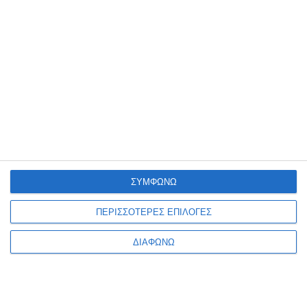
Αποκλειστικό: Ο Κώστας Τσιμίκας στο Baracoa της
Σκιάθου [Εικόνες]
Σκάνδαλο: Ο Κύργιος κατηγορείται για επίθεση στην
πρώην σύντροφο του!
«Ποιος ποιος ποιος ο Μαύρος ο θεός»
,
ΑΕΚ
,
TAGGED:
αυτοβιογραφία
,
Θωμάς Μαύρος
,
παρουσίαση
Facebook
ΣΥΜΦΩΝΩ
Ακολουθήστε μας
ΠΕΡΙΣΣΟΤΕΡΕΣ ΕΠΙΛΟΓΕΣ
ΔΙΑΦΩΝΩ
9k
Followers
53
Followers
Like
Follow
4
Followers
32
Subscribers