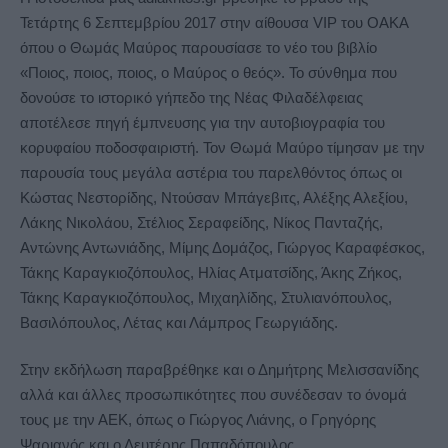
Τετάρτης 6 Σεπτεμβρίου 2017 στην αίθουσα VIP του ΟΑΚΑ
όπου ο Θωμάς Μαύρος παρουσίασε το νέο του βιβλίο
«Ποιος, ποιος, ποιος, ο Μαύρος ο θεός».
Το σύνθημα που
δονούσε το ιστορικό γήπεδο της Νέας Φιλαδέλφειας
αποτέλεσε πηγή έμπνευσης για την αυτοβιογραφία του
κορυφαίου ποδοσφαιριστή. Τον Θωμά Μαύρο τίμησαν με την
παρουσία τους μεγάλα αστέρια του παρελθόντος όπως οι
Κώστας Νεστορίδης, Ντούσαν Μπάγεβιτς, Αλέξης Αλεξίου,
Λάκης Νικολάου, Στέλιος Σεραφείδης, Νίκος Πανταζής,
Αντώνης Αντωνιάδης, Μίμης Δομάζος, Γιώργος Καραφέσκος,
Τάκης Καραγκιοζόπουλος, Ηλίας Ατματσίδης, Άκης Zήκος,
Τάκης Καραγκιοζόπουλος, Μιχαηλίδης, Στυλιανόπουλος,
Βασιλόπουλος, Λέτας και Λάμπρος Γεωργιάδης.
Στην εκδήλωση παραβρέθηκε και ο Δημήτρης Μελισσανίδης
αλλά και άλλες προσωπικότητες που συνέδεσαν το όνομά
τους με την ΑΕΚ, όπως ο Γιώργος Λιάνης, ο Γρηγόρης
Ψαριανός και ο Λευτέρης Παπαδόπουλος.