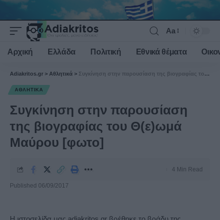
Aa
Font
Resizer
Αρχική
Ελλάδα
Πολιτική
Εθνικά θέματα
Οικο
Adiakritos.gr
>
Αθλητικά
>
Συγκίνηση στην παρουσίαση της βιογραφίας του Θ(ε)ωμά Μαύρου [φωτο]
ΑΘΛΗΤΙΚΆ
Συγκίνηση στην παρουσίαση
της βιογραφίας του Θ(ε)ωμά
Μαύρου [φωτο]
4 Min Read
Published 06/09/2017
Η ιστοσελίδα μας adiakritos.gr βρέθηκε το βράδυ της