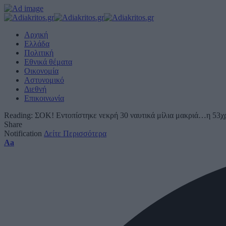
Αρχική
Ελλάδα
Πολιτική
Εθνικά θέματα
Οικονομία
Αστυνομικό
Διεθνή
Επικοινωνία
Reading:
ΣΟΚ! Εντοπίστηκε νεκρή 30 ναυτικά μίλια μακριά…η 53χρ
Share
Notification
Δείτε Περισσότερα
Font
Aa
Resizer