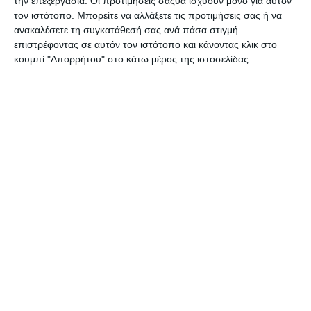
την επεξεργασία. Οι προτιμήσεις σαςθα ισχύουν μόνο για αυτόν
Καταγγελία Γ. Δαραβίγκα: «Πρώην αστυνομικοί
τον ιστότοπο. Μπορείτε να αλλάξετε τις προτιμήσεις σας ή να
δημιουργούν εντυπώσεις στα τηλεοπτικά πάνελ»
ανακαλέσετε τη συγκατάθεσή σας ανά πάσα στιγμή
Συνελήφθη για βιασμό διεθνής ποδοσφαιριστής!
επιστρέφοντας σε αυτόν τον ιστότοπο και κάνοντας κλικ στο
Προσφορά προστατευτικών μασκών στην Τροχαία
κουμπί "Απορρήτου" στο κάτω μέρος της ιστοσελίδας.
Καλλιθέας από τον Γ.Δαραβίγκα
Απονομή Τιμητικής Διάκρισης στον Γ.Δαραβίγκα από
τη Δίωξη Ναρκωτικών [Φωτο]
Καταγγελία: “Με έδιωξε η Αστυνομία από παγκάκι που
καθόμουν ολομόναχη!” [Βίντεο]
135 κιλά κοκαΐνη
,
Βάρκιζα
,
πολυτελές
TAGGED:
διαμέρισμα
,
Σέρβος
,
σύλληψη
Facebook
Ακολουθήστε μας