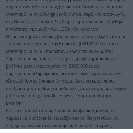
ναρκωτικών φαίνεται πως βρίσκεται η Αστυνομία
, μετά τον
εντοπισμό και τη σύλληψη ενός άντρα, σερβικής καταγωγής,
στη Βάρκιζα, στο πολυτελές διαμέρισμα του οποίου βρέθηκε
η ποσότητα «μαμούθ» των 135 κιλών κοκαΐνης.
Η έρευνα της Αστυνομίας βρίσκεται σε πλήρη εξέλιξη από τις
πρώτες πρωινές ώρες της Κυριακής (03/12/2017) για τον
εντοπισμό και των υπολοίπων μελών του κυκλώματος.
Σύμφωνα με τις πρώτες εκτιμήσεις η αξία της κοκαΐνης που
βρέθηκε φτάνει τουλάχιστον τα 5.000.000 ευρώ!
Σύμφωνα με πληροφορίες, οι αστυνομικοί είχαν οργανωθεί,
εξασφαλίζοντας έγκαιρα ένταλμα, ώστε να ερευνήσουν
σπιθαμή προς σπιθαμή το πολυτελές διαμέρισμα, όπου είχαν
μάθει πως υπήρχε αποθηκευμένη τεράστια ποσότητα
κοκαΐνης.
Και φαίνεται τελικά πως έβγαλαν «λαβράκι», καθώς τα
ναρκωτικά εικάζεται ότι ετοιμάζονταν να διοχετευθούν σε
νυχτερινά κέντρα διασκέδασης με ιδιαίτερα εύπορους
πελάτες.