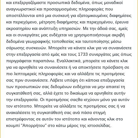
και επεξεργαζόμαστε προσωπικά δεδομένα, όπως μοναδικοί
αναγνωριστικοί και προσαρμοσμένες πληροφορίες που
αποστέλλονται από μια συσκευή για εξατομικευμένες διαφημίσεις
και περιεχόμενο, μέτρηση διαφήμισης και περιεχομένου, έρευνα
ακροατηρίου και ανάπτυξη υπηρεσιών.
Με την άδειά σας, εμείς
και οι συνεργάτες μας ενδέχεται να χρησιμοποιήσουμε ακριβή
δεδομένα γεωγραφικής τοποθεσίας και ταυτοποίησης μέσω
σάρωσης συσκευών. Μπορείτε να κάνετε κλικ για να συναινέσετε
στην επεξεργασία από εμάς και τους 1733 συνεργάτες μας όπως
περιγράφεται παραπάνω. Εναλλακτικά, μπορείτε να κάνετε κλικ
για να αρνηθείτε να συναινέσετε ή να αποκτήσετε πρόσβαση σε
πιο λεπτομερείς πληροφορίες και να αλλάξετε τις προτιμήσεις
σας πριν συναινέσετε.
Λάβετε υπόψη ότι κάποια επεξεργασία
των προσωπικών σας δεδομένων ενδέχεται να μην απαιτεί τη
συγκατάθεσή σας, αλλά έχετε το δικαίωμα να αρνηθείτε αυτήν
Αρχική
την επεξεργασία. Οι προτιμήσεις σαςθα ισχύουν μόνο για αυτόν
Ελλάδα
τον ιστότοπο. Μπορείτε να αλλάξετε τις προτιμήσεις σας ή να
Πολιτική
ανακαλέσετε τη συγκατάθεσή σας ανά πάσα στιγμή
Εθνικά θέματα
επιστρέφοντας σε αυτόν τον ιστότοπο και κάνοντας κλικ στο
Οικονομία
κουμπί "Απορρήτου" στο κάτω μέρος της ιστοσελίδας.
Αστυνομικό
Διεθνή