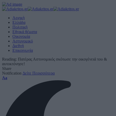
Αρχική
Ελλάδα
Πολιτική
Εθνικά θέματα
Οικονομία
Αστυνομικό
Διεθνή
Επικοινωνία
Reading:
Πατέρας Αστυνομικός σκότωσε την οικογένειά του &
αυτοκτόνησε!
Share
Notification
Δείτε Περισσότερα
Font
Aa
Resizer