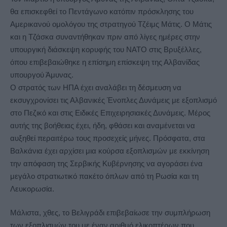
θα επισκεφθεί το Πεντάγωνο κατόπιν πρόσκλησης του
Αμερικανού ομολόγου της στρατηγού Τζέιμς Μάτις.
Ο Μάτις
και η Τζάσκα συναντήθηκαν πριν από λίγες ημέρες στην
υπουργική διάσκεψη κορυφής του ΝΑΤΟ στις Βρυξέλλες,
όπου επιβεβαιώθηκε η επίσημη επίσκεψη της Αλβανίδας
υπουργού Άμυνας.
Ο στρατός των ΗΠΑ έχει αναλάβει τη δέσμευση να
εκσυγχρονίσει τις Αλβανικές Ένοπλες Δυνάμεις με εξοπλισμό
στο Πεζικό και στις Ειδικές Επιχειρησιακές Δυνάμεις. Μέρος
αυτής της βοήθειας έχει, ήδη, φθάσει και αναμένεται να
αυξηθεί περαιτέρω τους προσεχείς μήνες. Πρόσφατα, στα
Βαλκάνια έχει αρχίσει μια κούρσα εξοπλισμών με εκκίνηση
την απόφαση της Σερβικής Κυβέρνησης να αγοράσει ένα
μεγάλο στρατιωτικό πακέτο όπλων από τη Ρωσία και τη
Λευκορωσία.
Μάλιστα, χθες, το Βελιγράδι επιβεβαίωσε την συμπλήρωση
των εξοπλισμών του με έναν αριθμό ελικοπτέρων που