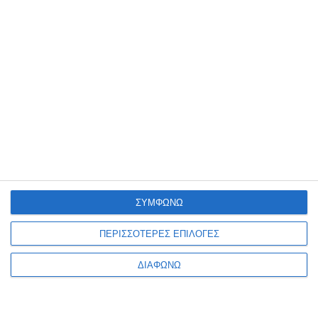
Facebook
Ακολουθήστε μας
9k
Followers
53
Followers
Like
Follow
4
Followers
32
Subscribers
Follow
Subscribe
ΣΥΜΦΩΝΩ
35
Followers
Follow
ΠΕΡΙΣΣΟΤΕΡΕΣ ΕΠΙΛΟΓΕΣ
Τελευταία Νέα
ΔΙΑΦΩΝΩ
«Ώρα για Αλλαγή Σελίδας»: Ο Νίκος
Γεωργαντζόγλου υποψήφιος για την
Προεδρία της Ερασιτεχνικής ΑΕΚ