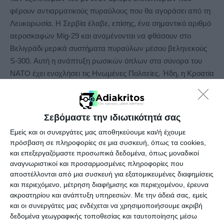
φέρουν αντιαρματικούς πυραύλους που θα αγοράσει από τη
Λευκορωσία. Η Σερβία έλαβε, επίσης, ένα σημαντικό αριθμό
αεροσκαφών Mig-29 και αναμένονται να φθάσουν στο
Βελιγράδι μερικά συστήματα πυραύλων μέσου βεληνεκούς
S-300. Αυτή η ανάπτυξη ρωσικών όπλων στα σύνορα του
ΝΑΤΟ έχει ενοχλήσει τις Ηνωμένες Πολιτείες. Ήδη, η Κροατία
από την πλευρά της έχει προβεί σε αγορά αμερικανικών
πυραυλικών συστημάτων και ορισμένων πυροβόλων όπλων
από τον αμερικανικό στρατό. Ο Αλβανικός Στρατός
Σεβόμαστε την ιδιωτικότητά σας
ανακαινίζει σχεδόν πλήρως το ρωσικό και κινεζικό
Εμείς και οι συνεργάτες μας αποθηκεύουμε και/ή έχουμε
οπλοστάσιό του. Προς το παρόν οι ενισχύσεις προς τον
πρόσβαση σε πληροφορίες σε μια συσκευή, όπως τα cookies,
αλβανικό στρατό είναι από την Ιταλία και την Τουρκία.
και επεξεργαζόμαστε προσωπικά δεδομένα, όπως μοναδικοί
Επίσης, ολόκληρος ο στόλος των Mig έχει αποσυρθεί από την
αναγνωριστικοί και προσαρμοσμένες πληροφορίες που
κυκλοφορία και τα περισσότερα άρματα μάχης Τ20 έχουν
αποστέλλονται από μια συσκευή για εξατομικευμένες διαφημίσεις
και περιεχόμενο, μέτρηση διαφήμισης και περιεχομένου, έρευνα
καταστραφεί. Το μηχανοκίνητο τμήμα του στρατού
ακροατηρίου και ανάπτυξη υπηρεσιών.
Με την άδειά σας, εμείς
αντικαθίσταται με θωρακισμένο εξοπλισμό των ΗΠΑ.
και οι συνεργάτες μας ενδέχεται να χρησιμοποιήσουμε ακριβή
Σύμφωνα με την ιστοσελίδα gazetatema.net που μεταφράζει
δεδομένα γεωγραφικής τοποθεσίας και ταυτοποίησης μέσω
το echedoros-a.gr, η Αλβανική Πολεμική Αεροπορία στερείται