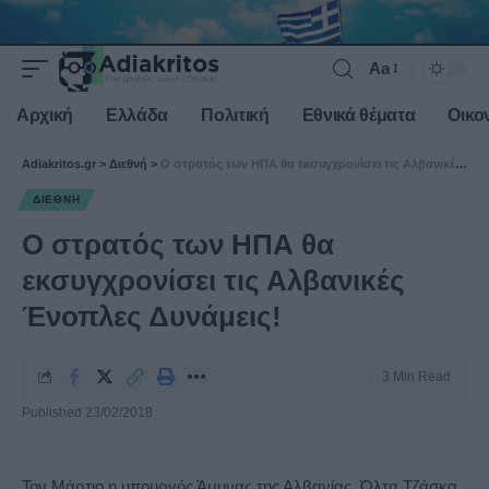
Aa
Font
Resizer
Αρχική
Ελλάδα
Πολιτική
Εθνικά θέματα
Οικο
Adiakritos.gr
>
Διεθνή
>
Ο στρατός των ΗΠΑ θα εκσυγχρονίσει τις Αλβανικές Ένοπλες Δυνάμεις!
ΔΙΕΘΝΉ
Ο στρατός των ΗΠΑ θα
εκσυγχρονίσει τις Αλβανικές
Ένοπλες Δυνάμεις!
3 Min Read
Published 23/02/2018
Τον Μάρτιο η υπουργός Άμυνας της Αλβανίας, Όλτα Τζάσκα,