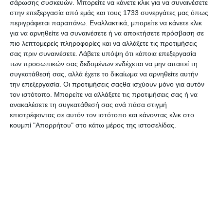
σάρωσης συσκευών. Μπορείτε να κάνετε κλικ για να συναινέσετε
αεροπλάνων και έχει ενισχυθεί μόνο με ελικόπτερα
στην επεξεργασία από εμάς και τους 1733 συνεργάτες μας όπως
περιγράφεται παραπάνω. Εναλλακτικά, μπορείτε να κάνετε κλικ
ευρωπαϊκής κατασκευής. Μέρος των συζητήσεων που θα
για να αρνηθείτε να συναινέσετε ή να αποκτήσετε πρόσβαση σε
γίνουν στο Πεντάγωνο είναι η μεταφορά όπλων και
πιο λεπτομερείς πληροφορίες και να αλλάξετε τις προτιμήσεις
πυρομαχικών από την Αλβανία στον Στρατό του Αφγανιστάν.
σας πριν συναινέσετε.
Λάβετε υπόψη ότι κάποια επεξεργασία
Σημειώνεται ότι πριν από δύο χρόνια, η Αλβανία έστειλε
των προσωπικών σας δεδομένων ενδέχεται να μην απαιτεί τη
10.000 Καλάσνικοφ στην Καμπούλ ως δωρεά του αλβανικού
συγκατάθεσή σας, αλλά έχετε το δικαίωμα να αρνηθείτε αυτήν
στρατού. Επιπλέον, το 2014, ο Αλβανικός Στρατός, έστειλε
την επεξεργασία. Οι προτιμήσεις σαςθα ισχύουν μόνο για αυτόν
τον ιστότοπο. Μπορείτε να αλλάξετε τις προτιμήσεις σας ή να
μεγάλο αριθμό όπλων και πυρομαχικών στους Κούρδους του
ανακαλέσετε τη συγκατάθεσή σας ανά πάσα στιγμή
Ιράκ. Πρόκειται για περίπου 22.000 φυσίγγια Καλάσνικοφ,
επιστρέφοντας σε αυτόν τον ιστότοπο και κάνοντας κλικ στο
15.000 χειροβομβίδες και 32.000 οβίδες πυροβολικού. Οι
κουμπί "Απορρήτου" στο κάτω μέρος της ιστοσελίδας.
Κούρδοι Πεσμεργκά ήταν μέρος του αμερικανικού
συνασπισμού στον πόλεμο κατά του ISIS στο βόρειο Ιράκ και
σε ένα ευρύτερο τμήμα που συνορεύει με τρία κράτη, το
Ιράν, τη Συρία και την Τουρκία. Επισημαίνεται ότι σύμφωνα
με ισχυρισμούς ένα τμήμα των Πεσμεργκά συνεργάζεται με
τους Κούρδους της Συρίας- YPG- που συγκρούεται με τις
τουρκικές δυνάμεις στο Αφρίν, από το 2016 κανένα αλβανικό