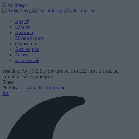
Αρχική
Ελλάδα
Πολιτική
Εθνικά θέματα
Οικονομία
Αστυνομικό
Διεθνή
Επικοινωνία
Reading:
Αν η ΝΔ δεν συναινέσει στο ΕΣΡ τότε ο Παππάς
καταθέτει νέο νομοσχέδιο
Share
Notification
Δείτε Περισσότερα
Font
Aa
Resizer