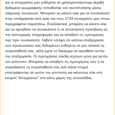
Επικοινωνία
και οι συνεργάτες μας ενδέχεται να χρησιμοποιήσουμε ακριβή
δεδομένα γεωγραφικής τοποθεσίας και ταυτοποίησης μέσω
Αναζήτηση
σάρωσης συσκευών. Μπορείτε να κάνετε κλικ για να συναινέσετε
στην επεξεργασία από εμάς και τους 1733 συνεργάτες μας όπως
Αρχική
περιγράφεται παραπάνω. Εναλλακτικά, μπορείτε να κάνετε κλικ
Ελλάδα
για να αρνηθείτε να συναινέσετε ή να αποκτήσετε πρόσβαση σε
Πολιτική
πιο λεπτομερείς πληροφορίες και να αλλάξετε τις προτιμήσεις
Εθνικά θέματα
σας πριν συναινέσετε.
Λάβετε υπόψη ότι κάποια επεξεργασία
Οικονομία
των προσωπικών σας δεδομένων ενδέχεται να μην απαιτεί τη
Αστυνομικό
Διεθνή
συγκατάθεσή σας, αλλά έχετε το δικαίωμα να αρνηθείτε αυτήν
Επικοινωνία
την επεξεργασία. Οι προτιμήσεις σαςθα ισχύουν μόνο για αυτόν
τον ιστότοπο. Μπορείτε να αλλάξετε τις προτιμήσεις σας ή να
Follow US
ανακαλέσετε τη συγκατάθεσή σας ανά πάσα στιγμή
επιστρέφοντας σε αυτόν τον ιστότοπο και κάνοντας κλικ στο
Προσωπικά δεδομένα & Όροι Χρήσης
κουμπί "Απορρήτου" στο κάτω μέρος της ιστοσελίδας.
© 2022 Foxiz News Network. Ruby Design Company. All Rights
Reserved.
Adiakritos.gr
>
Αστυνομικό
>
Μεγάλη νίκη του Γιώργου
Τσούκαλη κατά της αρχαιοκαπηλίας [Φωτο]
Αστυνομικό
Μεγάλη νίκη του Γιώργου Τσούκαλη κατά