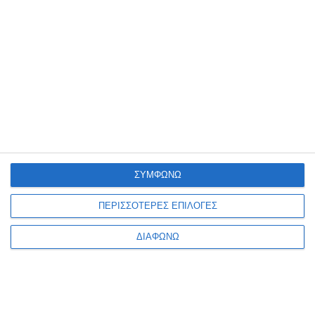
Ακολουθήστε μας
9k
Followers
53
Followers
Like
Follow
4
Followers
32
Subscribers
Follow
Subscribe
35
Followers
ΣΥΜΦΩΝΩ
Follow
ΠΕΡΙΣΣΟΤΕΡΕΣ ΕΠΙΛΟΓΕΣ
Τελευταία Νέα
ΔΙΑΦΩΝΩ
«Ώρα για Αλλαγή Σελίδας»: Ο Νίκος
Γεωργαντζόγλου υποψήφιος για την
Προεδρία της Ερασιτεχνικής ΑΕΚ
Αθλητικά
Εξώφυλλο
18/10/2025