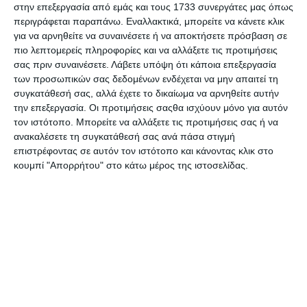
στην επεξεργασία από εμάς και τους 1733 συνεργάτες μας όπως
στις οποίες βρίσκονται οι Κούρδοι αντάρτες με τις οβίδες
περιγράφεται παραπάνω. Εναλλακτικά, μπορείτε να κάνετε κλικ
Fırtına. Σύμφωνα με τα καθεστωτικά τουρκικά ΜΜΕ οι
για να αρνηθείτε να συναινέσετε ή να αποκτήσετε πρόσβαση σε
Τουρκικές Ένοπλες Δυνάμεις, στο πλαίσιο της Επιχείρησης
πιο λεπτομερείς πληροφορίες και να αλλάξετε τις προτιμήσεις
“Κλάδος Ελαίας” πήραν τον έλεγχο 11 σημείων στο Αφρίν τα
σας πριν συναινέσετε.
Λάβετε υπόψη ότι κάποια επεξεργασία
οποία βρίσκονταν υπό κατοχή της οργάνωσης PYD/PKK και
των προσωπικών σας δεδομένων ενδέχεται να μην απαιτεί τη
συγκατάθεσή σας, αλλά έχετε το δικαίωμα να αρνηθείτε αυτήν
δημιούργησαν ζώνες ασφαλούς προέλασης.
την επεξεργασία. Οι προτιμήσεις σαςθα ισχύουν μόνο για αυτόν
τον ιστότοπο. Μπορείτε να αλλάξετε τις προτιμήσεις σας ή να
Οι Τουρκικές Ένοπλες Δυνάμεις και οι δυνάμεις του
ανακαλέσετε τη συγκατάθεσή σας ανά πάσα στιγμή
“Ελεύθερου Συριακού Στρατού” που στηρίζουν την
επιστρέφοντας σε αυτόν τον ιστότοπο και κάνοντας κλικ στο
επιχείρηση, στην χερσαία επίθεση -όπως πάντα σύμφωνα με
κουμπί "Απορρήτου" στο κάτω μέρος της ιστοσελίδας.
ιστοσελίδες που ελέγχονται από το παρακράτος του Ταγίπ
Ερντογάν- που ξεκίνησε νωρίς το πρωί, κατέλαβαν τα χωριά
Σενκάλ, Κούρνι, Μπάλι, Εντεμανλί που υπάγονται στις
περιοχές Ράτζο και Μπουλμπούλ του Άφριν, τι φάρμες Κίτα,
Κόρντο και Μπίμπνο, τα σημεία που ονομάζονται Λόφος Τελ
Συρίας και 240ος λόφος και ακόμα δύο λόφους. Με τον τρόπο
αυτό στην πρώτη μέρα της χερσαίας επιχείρησης ο τουρκικός
στρατός υποστηρίζει ότι εισήλθε στο Αφρίν από βόρεια,