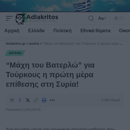
Aa
Font
Resizer
Αρχική
Ελλάδα
Πολιτική
Εθνικά θέματα
Οικο
Adiakritos.gr
>
Διεθνή
>
“Μάχη του Βατερλώ” για Τούρκους η πρώτη μέρα επίθεσης στη Συρία!
ΔΙΕΘΝΉ
“Μάχη του Βατερλώ” για
Τούρκους η πρώτη μέρα
επίθεσης στη Συρία!
3 Min Read
Published 21/01/2018
Δύο άρματα μάχης του τουρκικού στρατού εισβολής που