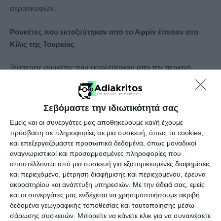
αεροσκαφών.
Ρουκέτες που εκτοξεύτηκαν από το Αφρίν έπεσαν στο
Κίλις της Τουρκίας
Τέσσερεις ρουκέτες που εκτοξεύτηκαν από την περιοχή
Αφρίν της Συρίας έπεσαν στο κέντρο της πόλης Κίλις.
Σύμφωνα με τις πρώτες πληροφορίες που λήφθηκαν οι
ρουκέτες που εκτοξεύτηκαν η μια μετά την άλλη στις 20.00
Σεβόμαστε την ιδιωτικότητά σας
μμ (ώρα Τουρκίας) , από Κούρδους αγωνιστές στο Αφρίν. Στο
Εμείς και οι συνεργάτες μας αποθηκεύουμε και/ή έχουμε
χώρο του συμβάντος έσπευσαν οι άντρες της τουρκικής
πρόσβαση σε πληροφορίες σε μια συσκευή, όπως τα cookies,
αστυνομίας, της πυροσβεστικής και τα ασθενοφόρα. Τα επτά
και επεξεργαζόμαστε προσωπικά δεδομένα, όπως μοναδικοί
αναγνωριστικοί και προσαρμοσμένες πληροφορίες που
άτομα που τραυματίστηκαν διακομίστηκαν στο Κρατικό
αποστέλλονται από μια συσκευή για εξατομικευμένες διαφημίσεις
Νοσοκομείο του Κίλις. Λόγω της έκρηξης προκλήθηκαν
και περιεχόμενο, μέτρηση διαφήμισης και περιεχομένου, έρευνα
υλικές ζημιές σε ορισμένα παρκαρισμένα οχήματα ενώ
ακροατηρίου και ανάπτυξη υπηρεσιών.
Με την άδειά σας, εμείς
έσπασαν τα παράθυρα των σπιτιών και των καταστημάτων.
και οι συνεργάτες μας ενδέχεται να χρησιμοποιήσουμε ακριβή
Εν τω μεταξύ μετά από την επίθεση, οι μονάδες πυροβολικού
δεδομένα γεωγραφικής τοποθεσίας και ταυτοποίησης μέσω
που είναι αναπτυγμένες στη μεθόριο, έπληξαν τις περιοχές
σάρωσης συσκευών. Μπορείτε να κάνετε κλικ για να συναινέσετε