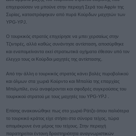
επιχειρούσαν να μπούνε στην περιοχή Σερά του Αφρίν της
Συρίας, καταστράφηκαν από πυρά Κούρδων μαχητών των
YPG-YPJ.
Ο τουρκικός στρατός επιχείρησε να μπει χερσαίως στην
Τζιντιρές, αλλά καθώς συνάντησε αντίσταση, αποσύρθηκε
και εναπομείναντα εκεί στρατιωτικά οχήματα έθεσαν υπό τον
έλεγχο τους οι Κούρδοι μαχητές της αντίστασης.
Από την άλλη ο τουρκικός στρατός κάνει βολές πυροβολικού
και όλμων στα χωριά Κούρντο και Μπαλία της επαρχίας
Μπιλμπίλε, ενώ αναφέρονται και σφοδρές συγκρούσεις του
τουρκικού στρατού με τους μαχητές του YPG-YPJ .
Επίσης ανακοινώθηκε πως στο χωριό Ράτζο όπου παλιότερα
το τουρκικό κράτος είχε στήσει στα σύνορα τείχος, τώρα
απομάκρυνε ένα μέρος του τείχους. Στην περιοχή
παρατηρείται έντονη δραστηριότητα αναγνωριστικών