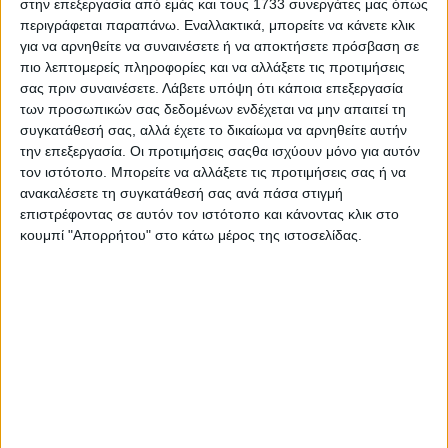
στην επεξεργασία από εμάς και τους 1733 συνεργάτες μας όπως
Το πρώτο αποτέλεσμα
περιγράφεται παραπάνω. Εναλλακτικά, μπορείτε να κάνετε κλικ
Ήδη στο στο Ντίξβιλ Νοτς, ένα χωριό στο Νιου Χαμσάιρ, περίπου
για να αρνηθείτε να συναινέσετε ή να αποκτήσετε πρόσβαση σε
30 χιλιόμετρα μακριά από τα σύνορα των ΗΠΑ με τον Καναδά, το
πιο λεπτομερείς πληροφορίες και να αλλάξετε τις προτιμήσεις
οποίο κατά παράδοση ψηφίζει 24 ώρες πριν από την υπόλοιπη
σας πριν συναινέσετε.
Λάβετε υπόψη ότι κάποια επεξεργασία
Αμερική, ψήφισαν λίγο μετά τα μεσάνυχτα στις ΗΠΑ ψηφοφόροι
των προσωπικών σας δεδομένων ενδέχεται να μην απαιτεί τη
ενεργοποιώντας τη διαδικασία των προεδρικών εκλογών.
συγκατάθεσή σας, αλλά έχετε το δικαίωμα να αρνηθείτε αυτήν
Οι ψηφοφόροι συγκεντρώνονται τα μεσάνυχτα στην αίθουσα
την επεξεργασία. Οι προτιμήσεις σαςθα ισχύουν μόνο για αυτόν
εκδηλώσεων ενός συγκροτήματος χειμερινών σπορ πριν ανοίξουν
τον ιστότοπο. Μπορείτε να αλλάξετε τις προτιμήσεις σας ή να
επίσημα οι κάλπες και ψηφίζουν πρώτοι από όλους τους
ανακαλέσετε τη συγκατάθεσή σας ανά πάσα στιγμή
συμπατριώτες τους στις ΗΠΑ. Η καταμέτρηση γίνεται απευθείας,
επιστρέφοντας σε αυτόν τον ιστότοπο και κάνοντας κλικ στο
όπως και η ανακοίνωση του αποτελέσματος, ώστε το μικρό χωριό
κουμπί "Απορρήτου" στο κάτω μέρος της ιστοσελίδας.
να κατακτήσει την πρώτη θέση σε μία άτυπη κόντρα που διατηρεί
με τα γύρω χωριά.
Σύμφωνα με τα αποτελέσματα που μετέδωσε ο Guardian, νικήτρια
της αναμέτρησης στο απομακρυσμένο χωριό ήταν η Χίλαρι
Κλίντον με 4 ψήφους. Δεύτερος ήρθε ο Ντόναλντ Τραμπ με 2
ψήφους και ακολούθησαν ο Γκάρι Τζόνσον και ο Μιτ Ρόμνεϊ με
μία ψήφο (το ψηφοδέλτιο ακυρώθηκε διότι έφερε χειρόγραφο το
όνομα του Μιτ Ρόμνεϊ, του προεδρικού υποψήφιου των
Ρεπουμπλικανών που ηττήθηκε στο 2012 από τον Μπαράκ
Ομπάμα).