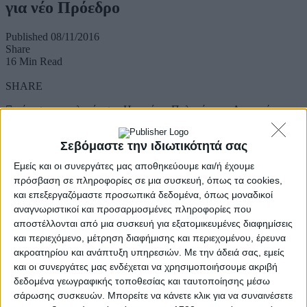
για νέο Πρόεδρο
Published 08/11/2016
Share
16 Min Read
SHARE
Ξεκίνησαν οι εκλογές στις
Ηνωμένες Πολιτείες της Αμερικής και
την περιφέρεια της Ουάσινγκτον για την ανάδειξη του νέου
προέδρου.
Σεβόμαστε την ιδιωτικότητά σας
Η Χίλαρι Κλίντον, υποψήφια των Δημοκρατικών, βρίσκεται
Εμείς και οι συνεργάτες μας αποθηκεύουμε και/ή έχουμε
αντιμέτωπη με τον Ντόναλντ Τραμπ, τον δισεκατομμυριούχο που
πρόσβαση σε πληροφορίες σε μια συσκευή, όπως τα cookies,
διεκδικεί την προεδρία της χώρας εκ μέρους των Ρεπουμπλικανών.
και επεξεργαζόμαστε προσωπικά δεδομένα, όπως μοναδικοί
Ουσιαστικά οι εκλογές ξεκινούν στις 13:00 με 14:00 στις αχανείς
αναγνωριστικοί και προσαρμοσμένες πληροφορίες που
ΗΠΑ με τις διαφορετικές ζώνες ώρες, όταν και θα ανοίξουν οι
αποστέλλονται από μια συσκευή για εξατομικευμένες διαφημίσεις
κάλπες στις περισσότερες πολιτείες για να προσέλθουν πάνω από
και περιεχόμενο, μέτρηση διαφήμισης και περιεχομένου, έρευνα
120 εκατομμύρια Αμερικανοί πολίτες.
ακροατηρίου και ανάπτυξη υπηρεσιών.
Με την άδειά σας, εμείς
Η διαδικασία αναμένεται να ολοκληρωθεί στις 04:00 τα
και οι συνεργάτες μας ενδέχεται να χρησιμοποιήσουμε ακριβή
ξημερώματα της Τετάρτης, όταν κλείσουν οι κάλπες και στις
δεδομένα γεωγραφικής τοποθεσίας και ταυτοποίησης μέσω
τελευταίες πολιτείες της Αϊόβα και της Βόρειας Ντακότα.
σάρωσης συσκευών. Μπορείτε να κάνετε κλικ για να συναινέσετε