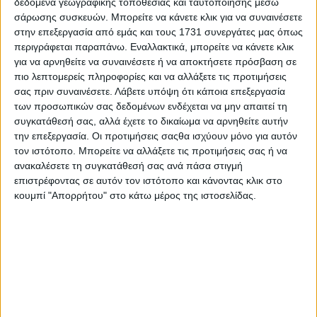
Επικοινωνία
δεδομένα γεωγραφικής τοποθεσίας και ταυτοποίησης μέσω
σάρωσης συσκευών. Μπορείτε να κάνετε κλικ για να συναινέσετε
Αναζήτηση
στην επεξεργασία από εμάς και τους 1731 συνεργάτες μας όπως
περιγράφεται παραπάνω. Εναλλακτικά, μπορείτε να κάνετε κλικ
για να αρνηθείτε να συναινέσετε ή να αποκτήσετε πρόσβαση σε
Αρχική
Ελλάδα
πιο λεπτομερείς πληροφορίες και να αλλάξετε τις προτιμήσεις
Πολιτική
σας πριν συναινέσετε.
Λάβετε υπόψη ότι κάποια επεξεργασία
Εθνικά θέματα
των προσωπικών σας δεδομένων ενδέχεται να μην απαιτεί τη
Οικονομία
συγκατάθεσή σας, αλλά έχετε το δικαίωμα να αρνηθείτε αυτήν
Αστυνομικό
την επεξεργασία. Οι προτιμήσεις σαςθα ισχύουν μόνο για αυτόν
Διεθνή
τον ιστότοπο. Μπορείτε να αλλάξετε τις προτιμήσεις σας ή να
Επικοινωνία
ανακαλέσετε τη συγκατάθεσή σας ανά πάσα στιγμή
Follow US
επιστρέφοντας σε αυτόν τον ιστότοπο και κάνοντας κλικ στο
κουμπί "Απορρήτου" στο κάτω μέρος της ιστοσελίδας.
Προσωπικά δεδομένα & Όροι Χρήσης
© 2022 Foxiz News Network. Ruby Design Company. All Rights
Reserved.
Adiakritos.gr
>
Εθνικά θέματα
>
Ηχηρό μήνυμα Μητροπολίτη
Χίου προς την Τουρκία για τα νησιά μας!
Εθνικά θέματα
Ηχηρό μήνυμα Μητροπολίτη Χίου προς