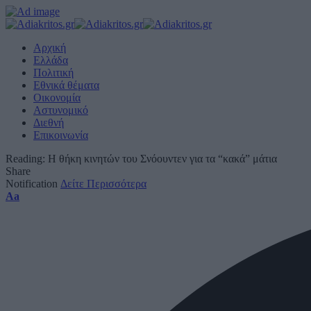
Αρχική
Ελλάδα
Πολιτική
Εθνικά θέματα
Οικονομία
Αστυνομικό
Διεθνή
Επικοινωνία
Reading:
Η θήκη κινητών του Σνόουντεν για τα “κακά” μάτια
Share
Notification
Δείτε Περισσότερα
Font
Aa
Resizer