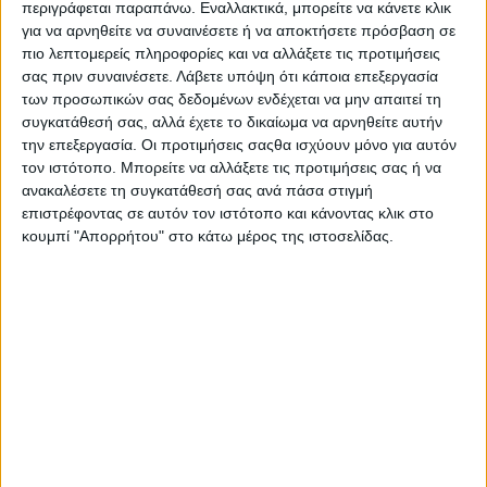
Επικοινωνία
περιγράφεται παραπάνω. Εναλλακτικά, μπορείτε να κάνετε κλικ
για να αρνηθείτε να συναινέσετε ή να αποκτήσετε πρόσβαση σε
Αναζήτηση
πιο λεπτομερείς πληροφορίες και να αλλάξετε τις προτιμήσεις
σας πριν συναινέσετε.
Λάβετε υπόψη ότι κάποια επεξεργασία
Αρχική
των προσωπικών σας δεδομένων ενδέχεται να μην απαιτεί τη
Ελλάδα
συγκατάθεσή σας, αλλά έχετε το δικαίωμα να αρνηθείτε αυτήν
Πολιτική
την επεξεργασία. Οι προτιμήσεις σαςθα ισχύουν μόνο για αυτόν
Εθνικά θέματα
τον ιστότοπο. Μπορείτε να αλλάξετε τις προτιμήσεις σας ή να
Οικονομία
ανακαλέσετε τη συγκατάθεσή σας ανά πάσα στιγμή
Αστυνομικό
επιστρέφοντας σε αυτόν τον ιστότοπο και κάνοντας κλικ στο
Διεθνή
Επικοινωνία
κουμπί "Απορρήτου" στο κάτω μέρος της ιστοσελίδας.
Follow US
Προσωπικά δεδομένα & Όροι Χρήσης
© 2022 Foxiz News Network. Ruby Design Company. All Rights
Reserved.
Adiakritos.gr
>
Απόψεις
>
Η αλλαγή του Εκλογικού Νόμου & η
Συνταγματική Αναθεώρηση
Απόψεις
Πολιτική
Η αλλαγή του Εκλογικού Νόμου & η