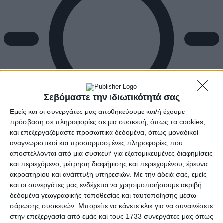
Σεβόμαστε την ιδιωτικότητά σας
Εμείς και οι συνεργάτες μας αποθηκεύουμε και/ή έχουμε
πρόσβαση σε πληροφορίες σε μια συσκευή, όπως τα cookies,
και επεξεργαζόμαστε προσωπικά δεδομένα, όπως μοναδικοί
αναγνωριστικοί και προσαρμοσμένες πληροφορίες που
αποστέλλονται από μια συσκευή για εξατομικευμένες διαφημίσεις
Αρχική
και περιεχόμενο, μέτρηση διαφήμισης και περιεχομένου, έρευνα
Ελλάδα
ακροατηρίου και ανάπτυξη υπηρεσιών.
Με την άδειά σας, εμείς
Πολιτική
και οι συνεργάτες μας ενδέχεται να χρησιμοποιήσουμε ακριβή
Εθνικά θέματα
δεδομένα γεωγραφικής τοποθεσίας και ταυτοποίησης μέσω
Οικονομία
Αστυνομικό
σάρωσης συσκευών. Μπορείτε να κάνετε κλικ για να συναινέσετε
Διεθνή
στην επεξεργασία από εμάς και τους 1733 συνεργάτες μας όπως