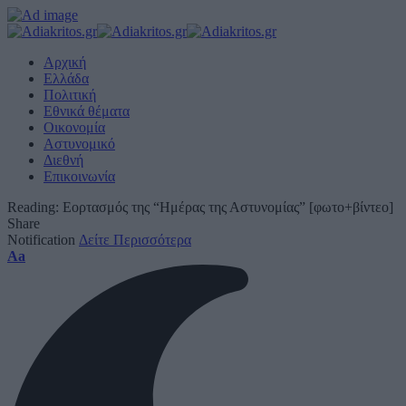
Αρχική
Ελλάδα
Πολιτική
Εθνικά θέματα
Οικονομία
Αστυνομικό
Διεθνή
Επικοινωνία
Reading:
Εορτασμός της “Ημέρας της Αστυνομίας” [φωτο+βίντεο]
Share
Notification
Δείτε Περισσότερα
Font
Aa
Resizer