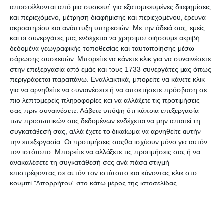
Στη συνέχεια, ο Αναπληρωτής Υπουργός Προστασίας του Πολίτη
αποστέλλονται από μια συσκευή για εξατομικευμένες διαφημίσεις
Νίκος Τόσκας, στο χαιρετισμό του, μεταξύ άλλων, επεσήμανε:
και περιεχόμενο, μέτρηση διαφήμισης και περιεχομένου, έρευνα
ακροατηρίου και ανάπτυξη υπηρεσιών.
Με την άδειά σας, εμείς
«…Ημέρα της Αστυνομίας σήμερα αλλά θα συμπλήρωνα και της
προστασίας του πολίτη. Ημέρα γιορτής αλλά και συλλογισμού για
και οι συνεργάτες μας ενδέχεται να χρησιμοποιήσουμε ακριβή
τις προκλήσεις και τις δυνατές λύσεις ή τρόπους αντιμετώπισης των
δεδομένα γεωγραφικής τοποθεσίας και ταυτοποίησης μέσω
προβλημάτων. Βρισκόμαστε σε σημείο στροφής, χρειαζόμαστε το
σάρωσης συσκευών. Μπορείτε να κάνετε κλικ για να συναινέσετε
όνειρο, τον σχεδιασμό και τις μεταρρυθμιστικές προσπάθειες για
στην επεξεργασία από εμάς και τους 1733 συνεργάτες μας όπως
να βελτιώσουμε το σύστημα ασφαλείας. Χρειαζόμαστε ένα
περιγράφεται παραπάνω. Εναλλακτικά, μπορείτε να κάνετε κλικ
σύστημα που θα προστατεύει τον πολίτη, με ισορροπία στις
για να αρνηθείτε να συναινέσετε ή να αποκτήσετε πρόσβαση σε
ενέργειες και σεβασμό στους θεσμούς. Χρειαζόμαστε ένα
σύστημα που να λειτουργεί με αμοιβαίο σεβασμό απέναντι και
πιο λεπτομερείς πληροφορίες και να αλλάξετε τις προτιμήσεις
στον πολίτη και στον αστυνομικό. Ένα σύστημα με κανόνες γιατί
σας πριν συναινέσετε.
Λάβετε υπόψη ότι κάποια επεξεργασία
και η δημοκρατία θέλει κανόνες. Είναι απόλυτα απαραίτητο να
των προσωπικών σας δεδομένων ενδέχεται να μην απαιτεί τη
μιλήσουμε επιτέλους ειλικρινά για το χθες, το σήμερα και το τι
συγκατάθεσή σας, αλλά έχετε το δικαίωμα να αρνηθείτε αυτήν
θέλουμε για το αύριο.
την επεξεργασία. Οι προτιμήσεις σαςθα ισχύουν μόνο για αυτόν
τον ιστότοπο. Μπορείτε να αλλάξετε τις προτιμήσεις σας ή να
Δεν μπορούμε να προχωρούμε μόνο με γνώμονα τον
εντυπωσιασμό. Απαιτείται ρεαλισμός και ειλικρίνεια. Οφείλουμε
ανακαλέσετε τη συγκατάθεσή σας ανά πάσα στιγμή
να βελτιώσουμε την προστασία του πολίτη, πέρα ή μαζί με τα
επιστρέφοντας σε αυτόν τον ιστότοπο και κάνοντας κλικ στο
καθημερινά προβλήματα, μικρά ή μεγάλα. Οφείλουμε να
κουμπί "Απορρήτου" στο κάτω μέρος της ιστοσελίδας.
παλέψουμε για να ξεπεράσουμε λανθασμένες πρακτικές και
στερεότυπα. Οφείλουμε, όμως να αναγνωρίσουμε την προσπάθεια,
τον ιδρώτα και μερικές φορές το αίμα που έχει χυθεί από απλούς
ανθρώπους, αστυνομικούς, προκειμένου να φυλάξουν τους