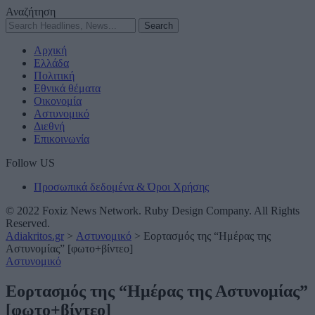
Αναζήτηση
Αρχική
Ελλάδα
Πολιτική
Εθνικά θέματα
Οικονομία
Αστυνομικό
Διεθνή
Επικοινωνία
Follow US
Προσωπικά δεδομένα & Όροι Χρήσης
© 2022 Foxiz News Network. Ruby Design Company. All Rights
Reserved.
Adiakritos.gr
>
Αστυνομικό
>
Εορτασμός της “Ημέρας της
Αστυνομίας” [φωτο+βίντεο]
Αστυνομικό
Εορτασμός της “Ημέρας της Αστυνομίας”
[φωτο+βίντεο]