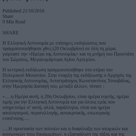
Published 21/10/2016
Share
9 Min Read
SHARE
Η Ελληνική Αστυνομία με επίσημες εκδηλώσεις
που
πραγματοποιήθηκαν χθες (20 Οκτωβρίου) σε όλη τη χώρα,
γιόρτασε την «Ημέρα της Αστυνομίας» και τη μνήμη του Προστάτη
του Σώματος, Μεγαλομάρτυρα Αγίου Αρτεμίου.
Η κεντρική εκδήλωση πραγματοποιήθηκε στο κτίριο του
Πολεμικού Μουσείου. Στην έναρξη της εκδήλωσης ο Αρχηγός της
Ελληνικής Αστυνομίας, Αντιστράτηγος Κωνσταντίνος Τσουβάλας,
στην Ημερησία Διαταγή του, μεταξύ άλλων, τόνισε :
«….η Ημέρα αυτή, η 20η Οκτωβρίου, είναι ημέρα εορτής, ημέρα
τιμής για την Ελληνική Αστυνομία και για όλους εμάς που
υπηρετούμε σ’ αυτή, αλλά, παράλληλα, είναι και ημέρα
απολογισμού, περισυλλογής, αυτοκριτικής, εσωτερικής
ενατένισης….
….Η προστασία των πολιτών και η διαφύλαξη των ατομικών και
κοινωνικών τους δικαιωμάτων, η εξασφάλιση της τάξης και της