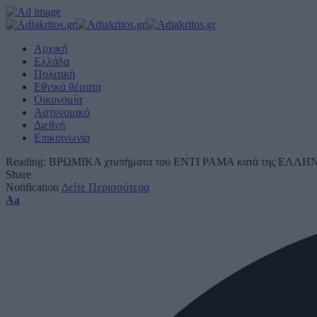
Αρχική
Ελλάδα
Πολιτική
Εθνικά θέματα
Οικονομία
Αστυνομικό
Διεθνή
Επικοινωνία
Reading:
ΒΡΩΜΙΚΑ χτυπήματα του ΕΝΤΙ ΡΑΜΑ κατά της ΕΛΛΗΝΙ
Share
Notification
Δείτε Περισσότερα
Font
Aa
Resizer