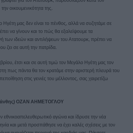
 γραφτεί για τον Ατατούρκ, παρουσιάζουν κατά τον
την οικουμενικότητα της.
 Ηγέτη μας δεν είναι το πένθος, αλλά να συζητάμε σε
ει να γίνουν και το πώς θα εξαλείψουμε τα
ή των ιδεών και αντιλήψεων του Ατατουρκ, πρέπει να
υ ζει σε αυτή την πατρίδα.
ρίου, έτσι και σε αυτή τιμώ τον Μεγάλο Ηγέτη μας τον
τη πως πάντα θα τον κρατάμε στην αριστερή πλευρά του
πεποίθηση στις γενιές του μέλλοντος, σας χαιρετίζω
Ξάνθης) ΟΖΑΝ ΑΗΜΕΤΟΓΛΟΥ
ον εθνικοαπελευθερωτικό αγώνα και ίδρυσε την νέα
ηνία και μετά προσπάθησε να έχει καλές σχέσεις με τον
ρόνια ονομάζεται περιοχή της καρδιάς μας. Πάντοτε