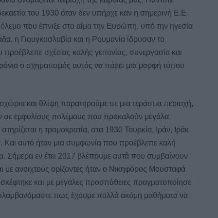
 δεκαετία του 1930 όταν δεν υπήρχε καν η σημερινή Ε.Ε.
Πόλεμο που έπνιξε στο αίμα την Ευρώπη, υπό την ηγεσία
άδα, η Γιουγκοσλαβία και η Ρουμανία ίδρυσαν το
προέβλεπε σχέσεις καλής γειτονίας, συνεργασία και
όνια ο σχηματισμός αυτός να πάρει μια μορφή τύπου
οχώρια και θλίψη παρατηρούμε σε μια τεράστια περιοχή,
ουν σε εμφυλίους πολέμους που προκαλούν μεγάλα
στηρίζεται η τρομοκρατία, στα 1930 Τουρκία, Ιράν, Ιράκ
. Και αυτό ήταν μια συμφωνία που προέβλεπε καλή
α. Σήμερα εν έτει 2017 βλέπουμε αυτά που συμβαίνουν
ι με ανοιχτούς ορίζοντες ήταν ο Νικηφόρος Μουσταφά
 σκέφτηκε και με μεγάλες προσπάθειες πραγματοποίησε
ντιλαμβανόμαστε πως έχουμε πολλά ακόμη μαθήματα να