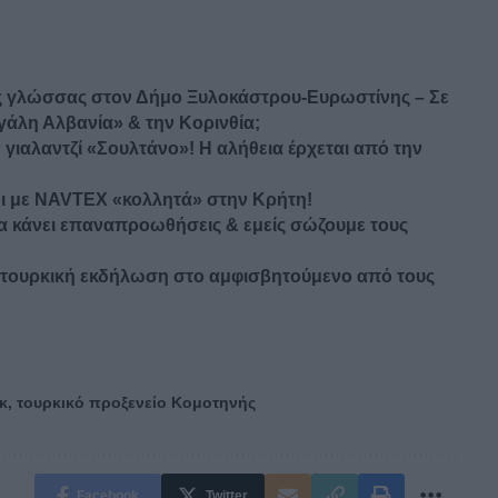
 γλώσσας στον Δήμο Ξυλοκάστρου-Ευρωστίνης – Σε
γάλη Αλβανία» & την Κορινθία;
ν γιαλαντζί «Σουλτάνο»! Η αλήθεια έρχεται από την
κοι με NAVTEX «κολλητά» στην Κρήτη!
α κάνει επαναπροωθήσεις & εμείς σώζουμε τους
νοτουρκική εκδήλωση στο αμφισβητούμενο από τους
κ
,
τουρκικό προξενείο Κομοτηνής
Facebook
Twitter