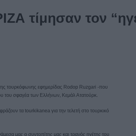
ΡΙΖΑ τίμησαν τον “ηγ
της τουρκόφωνης εφημερίδας Rodop Ruzgari -που
του του σφαγέα των Ελλήνων, Κεμάλ Ατατούρκ.
ράζουν τα tourkikanea για την τελετή στο τουρκικό
νάμεσα μας ο συντοπίτης μας και τρανός ηγέτης του