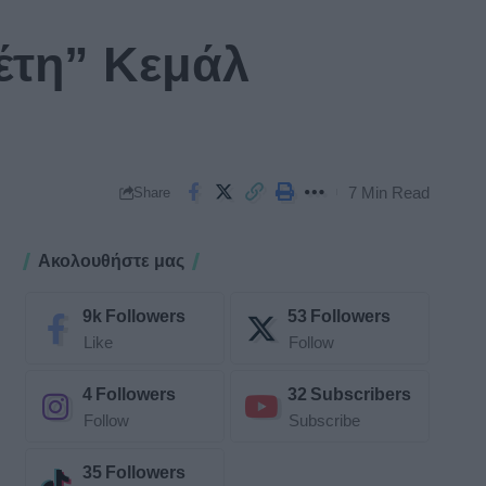
έτη” Κεμάλ
7 Min Read
Share
Ακολουθήστε μας
9k
Followers
53
Followers
Like
Follow
4
Followers
32
Subscribers
Follow
Subscribe
35
Followers