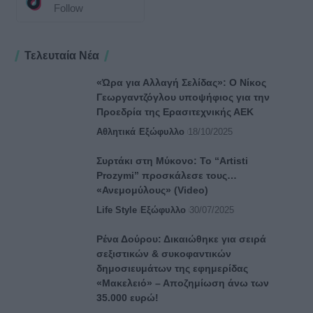
Follow
Τελευταία Νέα
«Ώρα για Αλλαγή Σελίδας»: Ο Νίκος
Γεωργαντζόγλου υποψήφιος για την
Προεδρία της Ερασιτεχνικής ΑΕΚ
Αθλητικά
Εξώφυλλο
18/10/2025
Συρτάκι στη Μύκονο: Το “Artisti
Prozymi” προσκάλεσε τους…
«Ανεμομύλους» (Video)
Life Style
Εξώφυλλο
30/07/2025
Ρένα Δούρου: Δικαιώθηκε για σειρά
σεξιστικών & συκοφαντικών
δημοσιευμάτων της εφημερίδας
«Μακελειό» – Αποζημίωση άνω των
35.000 ευρώ!