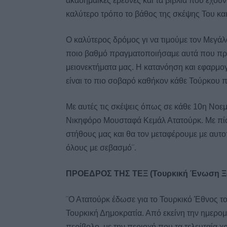
ακαδημαϊκές έρευνες και τα βιβλία που έχουν
καλύτερο τρόπο το βάθος της σκέψης Του και 
Ο καλύτερος δρόμος γι να τιμούμε τον Μεγάλο
ποιο βαθμό πραγματοποιήσαμε αυτά που πρέπ
μειονεκτήματα μας. Η κατανόηση και εφαρμογ
είναι το πιο σοβαρό καθήκον κάθε Τούρκου πο
Με αυτές τις σκέψεις όπως σε κάθε 10η Νοεμβ
Νικηφόρο Μουσταφά Κεμάλ Ατατούρκ. Με πίσ
στήθους μας και θα τον μεταφέρουμε με αυτο
όλους με σεβασμό¨.
ΠΡΟΕΔΡΟΣ ΤΗΣ ΤΕΞ (Τουρκική Ένωση 
¨Ο Ατατούρκ έδωσε για το Τουρκικό Έθνος τ
Τουρκική Δημοκρατία. Από εκείνη την ημερομ
περίβολο, με την περιοχή που τα τελευταία χ