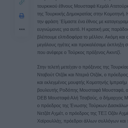
τουρκικού έθνους Μουσταφά Κεμάλ Ατατούρκ, 
της Τουρκικής Δημοκρατίας στην Κομοτηνή. 
την φράση ¨Είμαστε ένα έθνος με καταγεγραμ
ευγνώμονες για αυτό. H κρατική μας παράδοσ
βλέπουμε ελπιδοφόρα το μέλλον. Ακόμη και 
μεγάλους ηγέτες και προκαλέσαμε έκπληξη στ
που ανέφερε ο Τούρκος πρόξενος Ακιντζί.
Στην τελετή μετείχαν ο πρόξενος της Τουρκία
Νταβούτ Οτζάκ και Ντεριά Οτζάκ, ο πρόεδρο
και εκλεγμένος μουφτής Κομοτηνής Ιμπραήμ 
βουλευτής Ροδόπης Μουσταφά Μουσταφά, ο 
DEB Μουσταφά Αλή Τσαβούς, ο δήμαρχος Μύκ
ο πρόεδρος της Ένωσης Τούρκων Δασκάλων 
Νετζάτ Αχμέτ, ο πρόεδρος της ΤΕΞ Οζάν Αχμ
Χαϊρουλλάχ, πρόεδροι άλλων συλλόγων και π