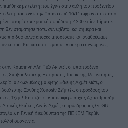
τιμήθηκε με τελετή που έγινε στην αυλή του προξενείου
Η τελετή που έγινε την Παρασκευή 10/11 σφραγίστηκε από
μένη ιστορία και κρατική παράδοση 2.200 ετών. Είμαστε
η δεν σταμάτησε ποτέ, συνεχίζεται και σήμερα και
στις πιο δύσκολες εποχές μπορέσαμε και αναθρέψαμε
ον κόσμο. Και για αυτό είμαστε ιδιαίτερα ευγνώμονες¨
ς στην Κομοτηνή Αλή Ριζά Ακιντζί, οι υποπρόξενοι
ς της Συμβουλευτικής Επιτροπής Τουρκικής Μειονότητας
Σερίφ, ο εκλεγμένος μουφτής Ξάνθης Αχμέτ Μέτε, ο
βουλευτής Ξάνθης Χουσεΐν Ζεϊμπέκ, ο πρόεδρος του
ης Τζεμίλ Καμπζά, ο αντιπεριφερειάρχης Αχμέτ Ιμπράμ,
Δυτικής Θράκης Αϊντίν Αχμέτ, ο πρόεδρος της GTGB
έτογλου, η Γενική Διευθύντρια της ΠΕΚΕΜ Περβίν
ολλοί ομογενείς.