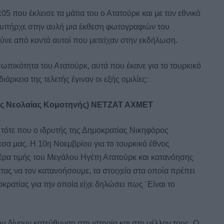
:05 που έκλεισε τα μάτια του ο Ατατούρκ και με τον εθνικό
 υπήρχε στην αυλή μια έκθεση φωτογραφιών του
δούνε από κοντά αυτοί που μετείχαν στην εκδήλωση.
ωπικότητα του Ατατούρκ, αυτά που έκανε για το τουρκικό
ιάρκεια της τελετής έγιναν οι εξής ομιλίες:
 Νεολαίας Κομοτηνής) ΝΕΤΖΑΤ ΑΧΜΕΤ
 τότε που ο ιδρυτής της Δημοκρατίας Νικηφόρος
α μας. Η 10η Νοεμβρίου για το τουρκικό έθνος
μέρα τιμής του Μεγάλου Ηγέτη Ατατούρκ και κατανόησης
ας να τον κατανοήσουμε, τα στοιχεία στα οποία πρέπει
οκρατίας για την οποία είχε δηλώσει πως ¨Είναι το
ου δίνουν κατεύθυνση στη ιστορία και στο μέλλον τους. Ο