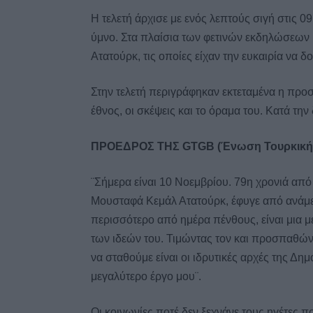
Η τελετή άρχισε με ενός λεπτούς σιγή στις 09
ύμνο. Στα πλαίσια των φετινών εκδηλώσεων
Ατατούρκ, τις οποίες είχαν την ευκαιρία να 
Στην τελετή περιγράφηκαν εκτεταμένα η προσ
έθνος, οι σκέψεις και το όραμα του. Κατά την δ
ΠΡΟΕΔΡΟΣ ΤΗΣ GTGB (Ένωση Τουρκικής
¨Σήμερα είναι 10 Νοεμβρίου. 79η χρονιά από
Μουσταφά Κεμάλ Ατατούρκ, έφυγε από ανάμεσ
περισσότερο από ημέρα πένθους, είναι μια 
των ιδεών του. Τιμώντας τον και προσπαθώντ
να σταθούμε είναι οι ιδρυτικές αρχές της Δημ
μεγαλύτερο έργο μου¨.
Οι κοινωνίες ποτέ δεν ξεχνάνε τους ηγέτες π