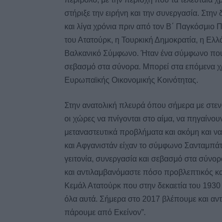
στήριξε την ειρήνη και την συνεργασία. Στην
και λίγα χρόνια πριν από τον Β΄ Παγκόσμιο 
του Ατατούρκ, η Τουρκική Δημοκρατία, η Ελλ
Βαλκανικό Σύμφωνο. Ήταν ένα σύμφωνο που 
σεβασμό στα σύνορα. Μπορεί στα επόμενα χρ
Ευρωπαϊκής Οικονομικής Κοινότητας.
Στην ανατολική πλευρά όπου σήμερα με στεν
οι χώρες να πνίγονται στο αίμα, να πηγαίν
μεταναστευτικά προβλήματα και ακόμη και να 
και Αφγανιστάν είχαν το σύμφωνο Σανταμπάτ
γειτονία, συνεργασία και σεβασμό στα σύνορ
και αντιλαμβανόμαστε πόσο προβλεπτικός κα
Κεμάλ Ατατούρκ που στην δεκαετία του 1930
όλα αυτά. Σήμερα στο 2017 βλέπουμε και α
πάρουμε από Εκείνον”.