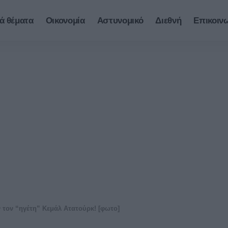
ά θέματα
Οικονομία
Αστυνομικό
Διεθνή
Επικοιν
 τον “ηγέτη” Κεμάλ Ατατούρκ! [φωτο]