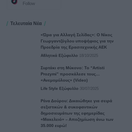
Follow
Τελευταία Νέα
«Ώρα για Αλλαγή Σελίδας»: Ο Νίκος
Γεωργαντζόγλου υποψήφιος για την
Προεδρία της Ερασιτεχνικής ΑΕΚ
Αθλητικά
Εξώφυλλο
18/10/2025
Συρτάκι στη Μύκονο: Το “Artisti
Prozymi” προσκάλεσε τους…
«Ανεμομύλους» (Video)
Life Style
Εξώφυλλο
30/07/2025
Ρένα Δούρου: Δικαιώθηκε για σειρά
σεξιστικών & συκοφαντικών
δημοσιευμάτων της εφημερίδας
«Μακελειό» – Αποζημίωση άνω των
35.000 ευρώ!