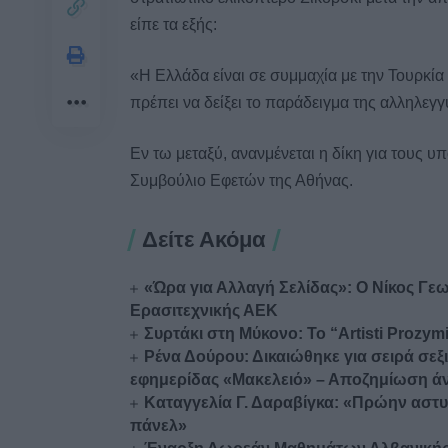
είπε τα εξής:
«Η Ελλάδα είναι σε συμμαχία με την Τουρκί
πρέπει να δείξει το παράδειγμα της αλληλεγ
Εν τω μεταξύ, ανανμένεται η δίκη για τους 
Συμβούλιο Εφετών της Αθήνας.
Δείτε Ακόμα
«Ώρα για Αλλαγή Σελίδας»: Ο Νίκος Γε
Ερασιτεχνικής ΑΕΚ
Συρτάκι στη Μύκονο: Το “Artisti Proz
Ρένα Δούρου: Δικαιώθηκε για σειρά σε
εφημερίδας «Μακελειό» – Αποζημίωση άν
Καταγγελία Γ. Δαραβίγκα: «Πρώην αστυ
πάνελ»