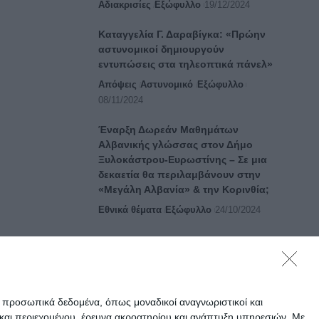
Αδιακρισίες
Εξώφυλλο
19/12/2024
Καταγγελία Γ. Δαραβίγκα: «Πρώην
αστυνομικοί δημιουργούν
εντυπώσεις στα τηλεοπτικά πάνελ»
Απόψεις
Αστυνομικό
Εξώφυλλο
08/11/2024
Έναρξη Δωρεάν Μαθημάτων
Αλβανικής γλώσσας στον Δήμο
Ξυλοκάστρου-Ευρωστίνης – Σε μια
δεκαετία θα περιλαμβάνουν στην
«Μεγάλη Αλβανία» & την Κορινθία;
Εθνικά θέματα
Εξώφυλλο
24/10/2024
ε προσωπικά δεδομένα, όπως μοναδικοί αναγνωριστικοί και
και περιεχομένου, έρευνα ακροατηρίου και ανάπτυξη υπηρεσιών.
Με