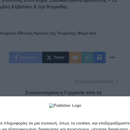
 γλώσσας στον Δήμο Ξυλοκάστρου-Ευρωστίνης – Σε
γάλη Αλβανία» & την Κορινθία;
πουργός Εθνικής Άμυνας της Τουρκίας
,
Φικρί Ισίκ
Facebook
Twitter
ΕΠΌΜΕΝΟ ΆΡΘΡΟ
Συγκλονισμένη η Γερμανία από τη
δολοφονία 19χρονης από Αφγανό!
σε πληροφορίες σε μια συσκευή, όπως τα cookies, και επεξεργαζόμαστ
α εξατομικευμένες διαφημίσεις και περιεχόμενο, μέτρηση διαφήμισης 