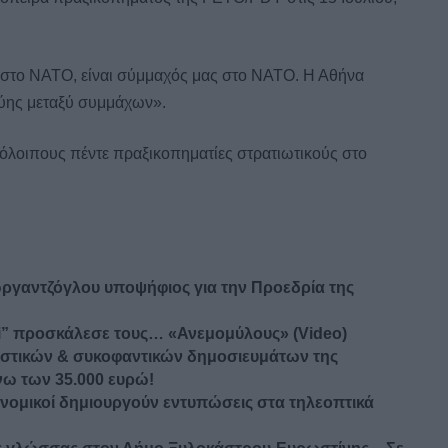
α στο ΝΑΤΟ, είναι σύμμαχός μας στο ΝΑΤΟ. Η Αθήνα
γύης μεταξύ συμμάχων».
υπόλοιπους πέντε πραξικοπηματίες στρατιωτικούς στο
ωργαντζόγλου υποψήφιος για την Προεδρία της
ymi” προσκάλεσε τους… «Ανεμομύλους» (Video)
ξιστικών & συκοφαντικών δημοσιευμάτων της
ω των 35.000 ευρώ!
νομικοί δημιουργούν εντυπώσεις στα τηλεοπτικά