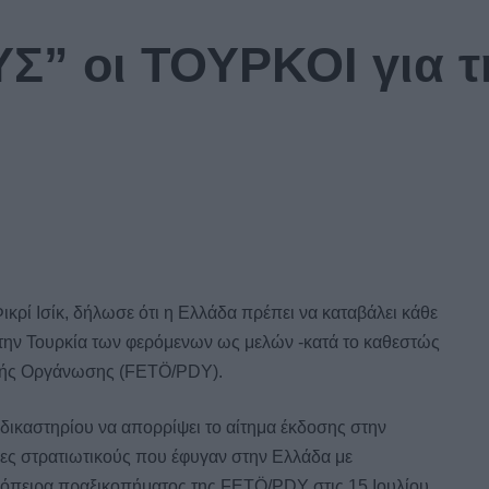
” οι ΤΟΥΡΚΟΙ για 
Φικρί Ισίκ, δήλωσε ότι η Ελλάδα πρέπει να καταβάλει κάθε
την Τουρκία των φερόμενων ως μελών -κατά το καθεστώς
ικής Οργάνωσης (FETÖ/PDY).
ικαστηρίου να απορρίψει το αίτημα έκδοσης στην
ες στρατιωτικούς που έφυγαν στην Ελλάδα με
απόπειρα πραξικοπήματος της FETÖ/PDY στις 15 Ιουλίου,