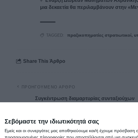
Έναρξη Δωρεάν Μαθημάτων Αλβανικής
μια δεκαετία θα περιλαμβάνουν στην «Με
πραξικοπηματίες στρατιωτικοί
,
υ
TAGGED:
Share This Άρθρο
ΠΡΟΗΓΟΎΜΕΝΟ ΆΡΘΡΟ
Συγκέντρωση διαμαρτυρίας συνταξιούχων
στο ΙΚΑ της Θεσσαλονίκης
Σεβόμαστε την ιδιωτικότητά σας
Εμείς και οι συνεργάτες μας αποθηκεύουμε και/ή έχουμε πρόσβαση 
προσαρμοσμένες πληροφορίες που αποστέλλονται από μια συσκευή γι