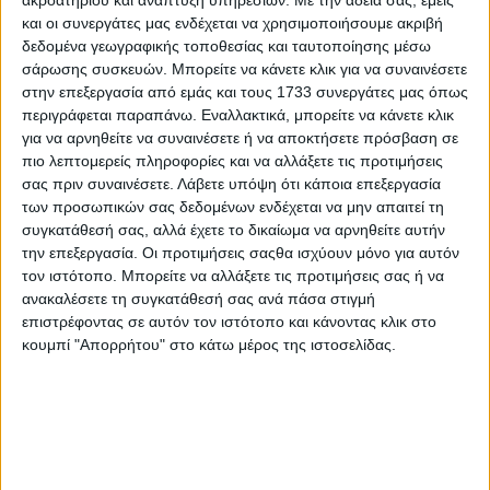
ακροατηρίου και ανάπτυξη υπηρεσιών.
Με την άδειά σας, εμείς
και οι συνεργάτες μας ενδέχεται να χρησιμοποιήσουμε ακριβή
δεδομένα γεωγραφικής τοποθεσίας και ταυτοποίησης μέσω
σάρωσης συσκευών. Μπορείτε να κάνετε κλικ για να συναινέσετε
στην επεξεργασία από εμάς και τους 1733 συνεργάτες μας όπως
περιγράφεται παραπάνω. Εναλλακτικά, μπορείτε να κάνετε κλικ
για να αρνηθείτε να συναινέσετε ή να αποκτήσετε πρόσβαση σε
πιο λεπτομερείς πληροφορίες και να αλλάξετε τις προτιμήσεις
σας πριν συναινέσετε.
Λάβετε υπόψη ότι κάποια επεξεργασία
των προσωπικών σας δεδομένων ενδέχεται να μην απαιτεί τη
συγκατάθεσή σας, αλλά έχετε το δικαίωμα να αρνηθείτε αυτήν
την επεξεργασία. Οι προτιμήσεις σαςθα ισχύουν μόνο για αυτόν
τον ιστότοπο. Μπορείτε να αλλάξετε τις προτιμήσεις σας ή να
ανακαλέσετε τη συγκατάθεσή σας ανά πάσα στιγμή
επιστρέφοντας σε αυτόν τον ιστότοπο και κάνοντας κλικ στο
κουμπί "Απορρήτου" στο κάτω μέρος της ιστοσελίδας.
Αρχική
Ελλάδα
Πολιτική
Εθνικά θέματα
Οικονομία
Αστυνομικό
Διεθνή