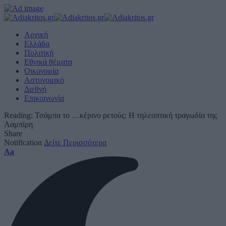
Αρχική
Ελλάδα
Πολιτική
Εθνικά θέματα
Οικονομία
Αστυνομικό
Διεθνή
Επικοινωνία
Reading:
Τσάμπα το …κέρινο ρετούς: Η τηλεοπτική τραγωδία της
Λαμπίρη
Share
Notification
Δείτε Περισσότερα
Font
Aa
Resizer