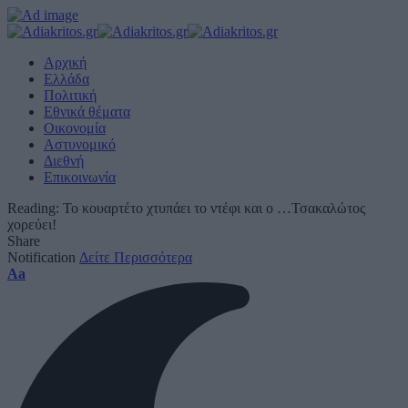
Αρχική
Ελλάδα
Πολιτική
Εθνικά θέματα
Οικονομία
Αστυνομικό
Διεθνή
Επικοινωνία
Reading:
Το κουαρτέτο χτυπάει το ντέφι και ο …Τσακαλώτος
χορεύει!
Share
Notification
Δείτε Περισσότερα
Font
Aa
Resizer