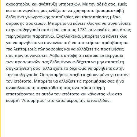
ακροατηρίου και ανάπτυξη υπηρεσιών.
Με την άδειά σας, εμείς
και οι συνεργάτες μας ενδέχεται να χρησιμοποιήσουμε ακριβή
δεδομένα γεωγραφικής τοποθεσίας και ταυτοποίησης μέσω
σάρωσης συσκευών. Μπορείτε να κάνετε κλικ για να συναινέσετε
στην επεξεργασία από εμάς και τους 1731 συνεργάτες μας όπως
περιγράφεται παραπάνω. Εναλλακτικά, μπορείτε να κάνετε κλικ
για να αρνηθείτε να συναινέσετε ή να αποκτήσετε πρόσβαση σε
πιο λεπτομερείς πληροφορίες και να αλλάξετε τις προτιμήσεις
σας πριν συναινέσετε.
Λάβετε υπόψη ότι κάποια επεξεργασία
των προσωπικών σας δεδομένων ενδέχεται να μην απαιτεί τη
συγκατάθεσή σας, αλλά έχετε το δικαίωμα να αρνηθείτε αυτήν
την επεξεργασία. Οι προτιμήσεις σαςθα ισχύουν μόνο για αυτόν
τον ιστότοπο. Μπορείτε να αλλάξετε τις προτιμήσεις σας ή να
ανακαλέσετε τη συγκατάθεσή σας ανά πάσα στιγμή
επιστρέφοντας σε αυτόν τον ιστότοπο και κάνοντας κλικ στο
Αρχική
κουμπί "Απορρήτου" στο κάτω μέρος της ιστοσελίδας.
Ελλάδα
Πολιτική
Εθνικά θέματα
Οικονομία
Αστυνομικό
Διεθνή