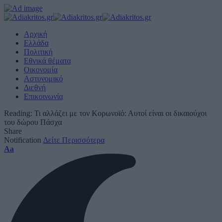
Αρχική
Ελλάδα
Πολιτική
Εθνικά θέματα
Οικονομία
Αστυνομικό
Διεθνή
Επικοινωνία
Reading:
Τι αλλάζει με τον Κορωνοϊό: Αυτοί είναι οι δικαιούχοι
του δώρου Πάσχα
Share
Notification
Δείτε Περισσότερα
Font
Aa
Resizer