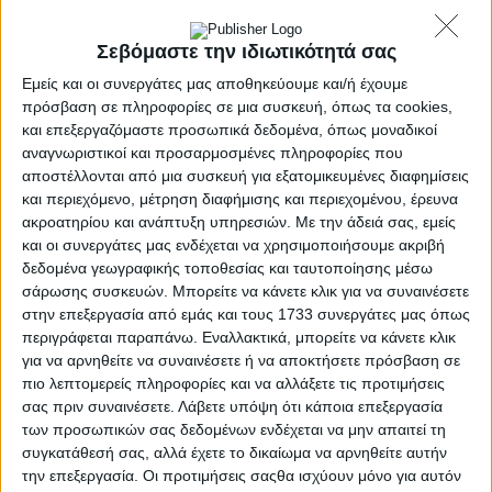
οι δικαιούχοι του δώρου Πάσχα
Σεβόμαστε την ιδιωτικότητά σας
Published 11/04/2020
Share
Εμείς και οι συνεργάτες μας αποθηκεύουμε και/ή έχουμε
13 Min Read
πρόσβαση σε πληροφορίες σε μια συσκευή, όπως τα cookies,
και επεξεργαζόμαστε προσωπικά δεδομένα, όπως μοναδικοί
SHARE
αναγνωριστικοί και προσαρμοσμένες πληροφορίες που
Γράφει ο Χρήστος Ηλ. Τσίχλης (Δικηγόρος Αθηνών).
αποστέλλονται από μια συσκευή για εξατομικευμένες διαφημίσεις
και περιεχόμενο, μέτρηση διαφήμισης και περιεχομένου, έρευνα
Το δώρο του Πάσχα θα καταβληθεί από όλες τις επιχειρήσεις προς
ακροατηρίου και ανάπτυξη υπηρεσιών.
Με την άδειά σας, εμείς
όλους τους εργαζόμενους, μαζί με το επίδομα αδείας. Το δώρο του
και οι συνεργάτες μας ενδέχεται να χρησιμοποιήσουμε ακριβή
Πάσχα θα καταβληθεί μαζί με το επίδομα αδείας, χωρίς κυρώσεις
δεδομένα γεωγραφικής τοποθεσίας και ταυτοποίησης μέσω
για τους εργοδότες, που έχουν αναστείλει την δραστηριότητα τους,
λόγω Κορωνοϊού. Ανοχή θα υπάρξει από το υπουργείο εργασίας,
σάρωσης συσκευών. Μπορείτε να κάνετε κλικ για να συναινέσετε
μονάχα για τις επιχειρήσεις που έχουν αναστείλει την
στην επεξεργασία από εμάς και τους 1733 συνεργάτες μας όπως
δραστηριότητα τους και όχι για τις επιχειρήσεις που λειτουργούν
περιγράφεται παραπάνω. Εναλλακτικά, μπορείτε να κάνετε κλικ
κανονικά. Επιπλέον, διευρύνεται η λίστα των δικαιούχων και το
για να αρνηθείτε να συναινέσετε ή να αποκτήσετε πρόσβαση σε
δώρο του Πάσχα θα λάβουν αστυνομικοί, υπάλληλοι της Γενικής
πιο λεπτομερείς πληροφορίες και να αλλάξετε τις προτιμήσεις
Γραμματείας Πολιτικής Προστασίας, εργαζόμενοι στον ΕΟΔΥ,
σας πριν συναινέσετε.
Λάβετε υπόψη ότι κάποια επεξεργασία
εργαζόμενοι στο ΕΚΑΒ και εργαζόμενοι στα νοσοκομεία. Το
υπουργείο εργασίας, καταλήγει στο να λάβουν δώρο του Πάσχα
των προσωπικών σας δεδομένων ενδέχεται να μην απαιτεί τη
και οι υπάλληλοι καθαριότητας των Δήμων. Σύμφωνα με το νόμο,
συγκατάθεσή σας, αλλά έχετε το δικαίωμα να αρνηθείτε αυτήν
το δώρο του Πάσχα θα πρέπει να καταβληθεί μέχρι την Μεγάλη
την επεξεργασία. Οι προτιμήσεις σαςθα ισχύουν μόνο για αυτόν
Τετάρτη. Επιχειρήσεις που έχουν αναστείλει την δραστηριότητα