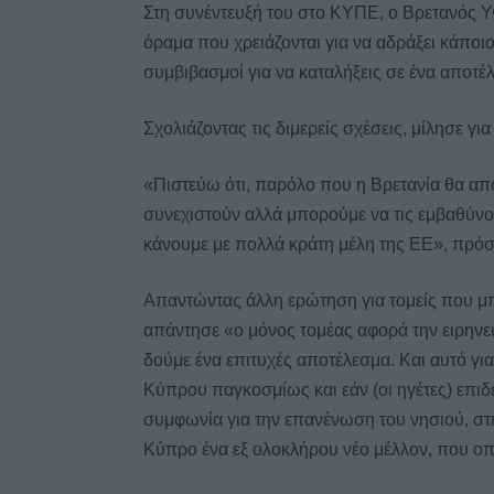
Στη συνέντευξή του στο ΚΥΠΕ, ο Βρετανός Υ
όραμα που χρειάζονται για να αδράξει κάποιο
συμβιβασμοί για να καταλήξεις σε ένα αποτ
Σχολιάζοντας τις διμερείς σχέσεις, μίλησε γι
«Πιστεύω ότι, παρόλο που η Βρετανία θα απο
συνεχιστούν αλλά μπορούμε να τις εμβαθύν
κάνουμε με πολλά κράτη μέλη της ΕΕ», πρόσ
Απαντώντας άλλη ερώτηση για τομείς που μπο
απάντησε «ο μόνος τομέας αφορά την ειρηνευ
δούμε ένα επιτυχές αποτέλεσμα. Και αυτό γιατ
Κύπρου παγκοσμίως και εάν (οι ηγέτες) επιδ
συμφωνία για την επανένωση του νησιού, σ
Κύπρο ένα εξ ολοκλήρου νέο μέλλον, που οπ