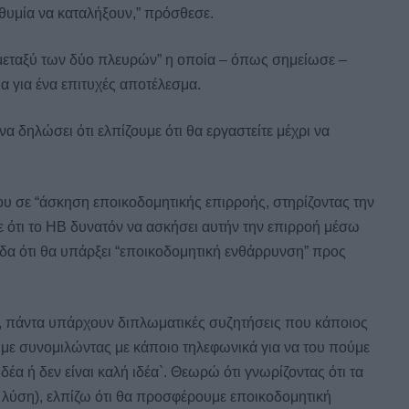
ιθυμία να καταλήξουν,” πρόσθεσε.
μεταξύ των δύο πλευρών” η οποία – όπως σημείωσε –
ία για ένα επιτυχές αποτέλεσμα.
 να δηλώσει ότι ελπίζουμε ότι θα εργαστείτε μέχρι να
του σε “άσκηση εποικοδομητικής επιρροής, στηρίζοντας την
ε ότι το ΗΒ δυνατόν να ασκήσει αυτήν την επιρροή μέσω
ίδα ότι θα υπάρξει “εποικοδομητική ενθάρρυνση” προς
, πάντα υπάρχουν διπλωματικές συζητήσεις που κάποιος
με συνομιλώντας με κάποιο τηλεφωνικά για να του πούμε
ιδέα ή δεν είναι καλή ιδέα`. Θεωρώ ότι γνωρίζοντας ότι τα
τη λύση), ελπίζω ότι θα προσφέρουμε εποικοδομητική