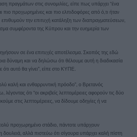
αση πραγμάτων στις συνομιλίες, είπε πως υπάρχει “ένα
αι πιο προχωρημένες και πιο ελπιδοφόρες από ό,τι ήταν
 επιθυμούν την επιτυχή κατάληξη των διαπραγματεύσεων,
σμα συμφέροντα της Κύπρου και την ευημερία των
οδηγήσουν σε ένα επιτυχές αποτέλεσμα. Σκοπός της εδώ
ια δύναμη και να δηλώσω ότι θέλουμε αυτή η διαδικασία
 ότι αυτό θα γίνει”, είπε στο ΚΥΠΕ.
ολύ καλή και ενθαρρυντική πρόοδο”, ο Βρετανός
 λέγοντας ότι “οι ακριβείς λεπτομέρειες αφορούν τις δύο
ακούμε στις λεπτομέρειες, να δίδουμε οδηγίες ή να
ε πολύ προχωρημένο στάδιο, πάντοτε υπάρχουν
η δουλειά, αλλά πιστεύω ότι σίγουρα υπάρχει καλή πίστη