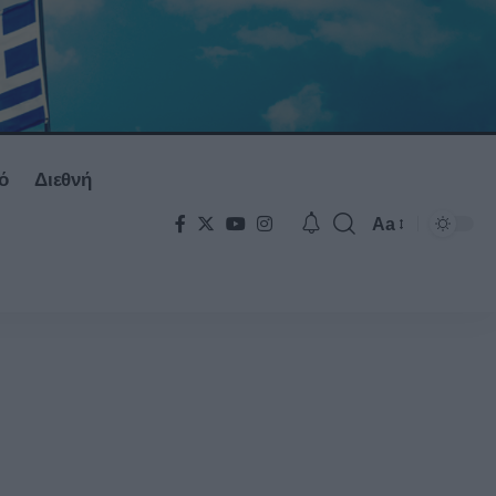
ό
Διεθνή
Aa
Font
Resizer