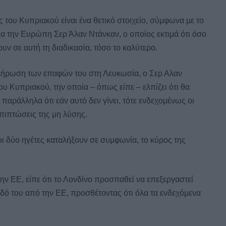
 του Κυπριακού είναι ένα θετικό στοιχείο, σύμφωνα με το
 την Ευρώπη Σερ Άλαν Ντάνκαν, ο οποίος εκτιμά ότι όσο
υν σε αυτή τη διαδικασία, τόσο το καλύτερο.
κλήρωση των επαφών του στη Λευκωσία, ο Σερ Αλαν
του Κυπριακού, την οποία – όπως είπε – ελπίζει ότι θα
παράλληλα ότι εάν αυτό δεν γίνει, τότε ενδεχομένως οι
επιπτώσεις της μη λύσης.
οι δύο ηγέτες καταλήξουν σε συμφωνία, το κύρος της
ην ΕΕ, είπε ότι το Λονδίνο προσπαθεί να επεξεργαστεί
οδό του από την ΕΕ, προσθέτοντας ότι όλα τα ενδεχόμενα