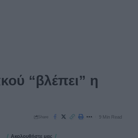
κού “βλέπει” η
9 Min Read
Share
Ακολουθήστε μας