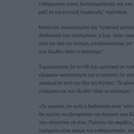
ενθάρρυνση στους διαπραγματευτές και στι
μαζί σε μια επιτυχή συμφωνία,” πρόσθεσε.
Μιλώντας συγκεκριμένα για “πρακτική εμπειρ
διαδικασία των συνομιλιών, ο Σερ `Αλαν χαιρ
από την ίδια την Κύπρο, υποδεικνύοντας ότι
των έξωθεν τόσο το καλύτερο.”
Σημειώνοντας ότι το ΗΒ έχει εμπλακεί σε πολ
εξέφρασε ικανοποίηση για το γεγονός ότι αυ
προέρχεται από την ίδια την Κύπρο. “Το κάνο
υπάρχουν εκ των έξωθεν τόσο το καλύτερο,”
«Το γεγονός ότι αυτή η διαδικασία είναι ‘ντό
θα πρέπει να εξασφαλίσει την έγκριση των δύ
που απαιτείται να γίνει. Πιστεύω ότι ακριβώς
πράγματα είναι ακόμα πιο ενθαρρυντικά», π