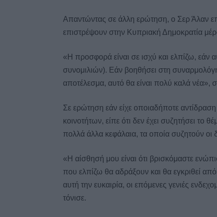
Απαντώντας σε άλλη ερώτηση, ο Σερ Άλαν επ
επιστρέψουν στην Κυπριακή Δημοκρατία μέρ
«Η προσφορά είναι σε ισχύ και ελπίζω, εάν α
συνομιλιών). Εάν βοηθήσει στη συναρμολόγ
αποτέλεσμα, αυτό θα είναι πολύ καλά νέα», 
Σε ερώτηση εάν είχε οποιαδήποτε αντίδραση 
κοινοτήτων, είπε ότι δεν έχει συζητήσει το 
πολλά άλλα κεφάλαια, τα οποία συζητούν οι
«Η αίσθησή μου είναι ότι βρισκόμαστε ενώπιο
που ελπίζω θα αδράξουν και θα εγκριθεί από
αυτή την ευκαιρία, οι επόμενες γενιές ενδε
τόνισε.