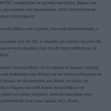
ΦΥΠΕΞ αναφέρθηκε σε ηγετικές ικανότητες, θάρρος και
ς μια ευκαιρία που προσφέρεται, ενίοτε απαιτούνται και
έλεσμα, συμπλήρωσε.
α «πολύ βαθιές» και «σχέσεις που είναι εξαιρετικά καλές.»
χωρήσει από την ΕΕ, οι διμερείς μας σχέσεις όχι μόνο θα
ουμε και αυτό ακριβώς είναι που θα προσπαθήσουμε να
θεσε.
ρούν να ενισχυθούν, σε ό,τι αφορά τις διμερείς σχέσεις,
τική διαδικασία στην Κύπρο για την οποία επιθυμούμε να
ί θεωρώ ότι θα ενισχύσει, εάν θέλετε, το κύρος της
είξουν θάρρος και ορθή λογική να καταλήξουν σε
τη βάση των όσων συζητούν, αυτό θα προσφέρει στην
ωσδήποτε θα είναι προς όφελός της», τόνισε.