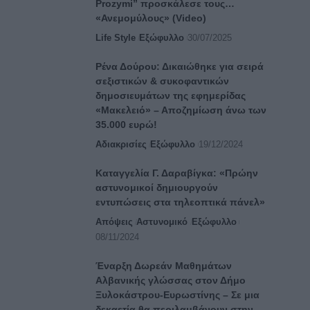
Prozymi” προσκάλεσε τους…
«Ανεμομύλους» (Video)
Life Style
Εξώφυλλο
30/07/2025
Ρένα Δούρου: Δικαιώθηκε για σειρά
σεξιστικών & συκοφαντικών
δημοσιευμάτων της εφημερίδας
«Μακελειό» – Αποζημίωση άνω των
35.000 ευρώ!
Αδιακρισίες
Εξώφυλλο
19/12/2024
Καταγγελία Γ. Δαραβίγκα: «Πρώην
αστυνομικοί δημιουργούν
εντυπώσεις στα τηλεοπτικά πάνελ»
Απόψεις
Αστυνομικό
Εξώφυλλο
08/11/2024
Έναρξη Δωρεάν Μαθημάτων
Αλβανικής γλώσσας στον Δήμο
Ξυλοκάστρου-Ευρωστίνης – Σε μια
δεκαετία θα περιλαμβάνουν στην