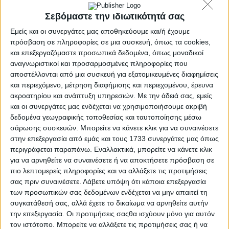
Επικοινωνία
Σεβόμαστε την ιδιωτικότητά σας
Αναζήτηση
Εμείς και οι συνεργάτες μας αποθηκεύουμε και/ή έχουμε
πρόσβαση σε πληροφορίες σε μια συσκευή, όπως τα cookies,
Αρχική
και επεξεργαζόμαστε προσωπικά δεδομένα, όπως μοναδικοί
Ελλάδα
αναγνωριστικοί και προσαρμοσμένες πληροφορίες που
Πολιτική
Εθνικά θέματα
αποστέλλονται από μια συσκευή για εξατομικευμένες διαφημίσεις
Οικονομία
και περιεχόμενο, μέτρηση διαφήμισης και περιεχομένου, έρευνα
Αστυνομικό
ακροατηρίου και ανάπτυξη υπηρεσιών.
Με την άδειά σας, εμείς
Διεθνή
και οι συνεργάτες μας ενδέχεται να χρησιμοποιήσουμε ακριβή
Επικοινωνία
δεδομένα γεωγραφικής τοποθεσίας και ταυτοποίησης μέσω
Follow US
σάρωσης συσκευών. Μπορείτε να κάνετε κλικ για να συναινέσετε
στην επεξεργασία από εμάς και τους 1733 συνεργάτες μας όπως
Προσωπικά δεδομένα & Όροι Χρήσης
περιγράφεται παραπάνω. Εναλλακτικά, μπορείτε να κάνετε κλικ
για να αρνηθείτε να συναινέσετε ή να αποκτήσετε πρόσβαση σε
© 2022 Foxiz News Network. Ruby Design Company. All Rights
πιο λεπτομερείς πληροφορίες και να αλλάξετε τις προτιμήσεις
Reserved.
Adiakritos.gr
>
Life Style
>
Tattoobs: Η νέα γυναικεία μόδα που
σας πριν συναινέσετε.
Λάβετε υπόψη ότι κάποια επεξεργασία
σαρώνει την Ευρώπη!
των προσωπικών σας δεδομένων ενδέχεται να μην απαιτεί τη
Life Style
συγκατάθεσή σας, αλλά έχετε το δικαίωμα να αρνηθείτε αυτήν
την επεξεργασία. Οι προτιμήσεις σαςθα ισχύουν μόνο για αυτόν
Tattoobs: Η νέα γυναικεία μόδα που
τον ιστότοπο. Μπορείτε να αλλάξετε τις προτιμήσεις σας ή να