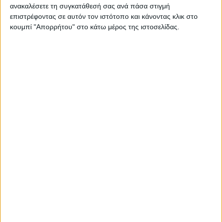
σαρώνει την Ευρώπη!
ανακαλέσετε τη συγκατάθεσή σας ανά πάσα στιγμή
επιστρέφοντας σε αυτόν τον ιστότοπο και κάνοντας κλικ στο
Published 23/09/2016
κουμπί "Απορρήτου" στο κάτω μέρος της ιστοσελίδας.
Share
1 Min Read
SHARE
Κατακλύστηκαν τα social media με τα καινούρια τατουάζ
, αλλά
έχουν μια διαφορά από τα άλλα και γι’ αυτό λέγονται tattoobs.