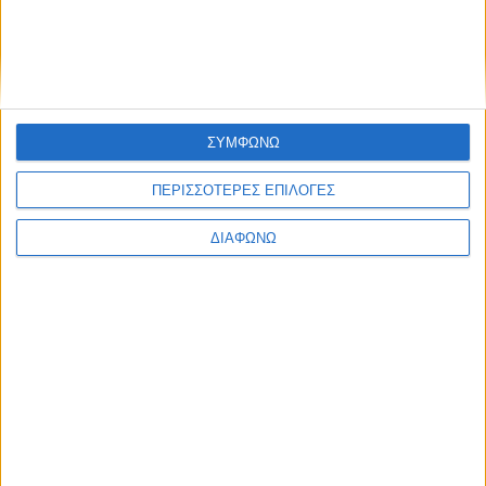
Ελλάδα
Πολιτική
Εθνικά θέματα
Οικονομία
Αστυνομικό
Διεθνή
Επικοινωνία
ΣΥΜΦΩΝΩ
Follow US
ΠΕΡΙΣΣΟΤΕΡΕΣ ΕΠΙΛΟΓΕΣ
Προσωπικά δεδομένα & Όροι Χρήσης
ΔΙΑΦΩΝΩ
© 2022 Foxiz News Network. Ruby Design Company. All Rights
Reserved.
Ετικέτα:
υποβρύχιο
Ελλάδα
Σάλος στη Σούδα με περίεργη μεταφορά
επικίνδυνων αποβλήτων!