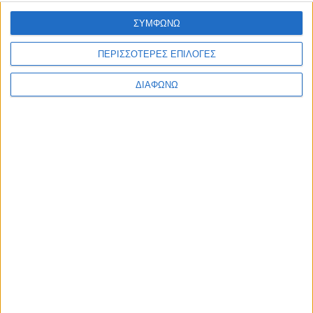
Ελλάδα
ΣΥΜΦΩΝΩ
Πολιτική
Εθνικά θέματα
Οικονομία
ΠΕΡΙΣΣΟΤΕΡΕΣ ΕΠΙΛΟΓΕΣ
Αστυνομικό
Διεθνή
ΔΙΑΦΩΝΩ
Επικοινωνία
Follow US
Προσωπικά δεδομένα & Όροι Χρήσης
© 2022 Foxiz News Network. Ruby Design Company. All Rights
Reserved.
Ετικέτα:
υπουργείο
Εξωτερικών
Ελλάδα
Κακουργηματική ποινική δίωξη σε 11 στελέχη του