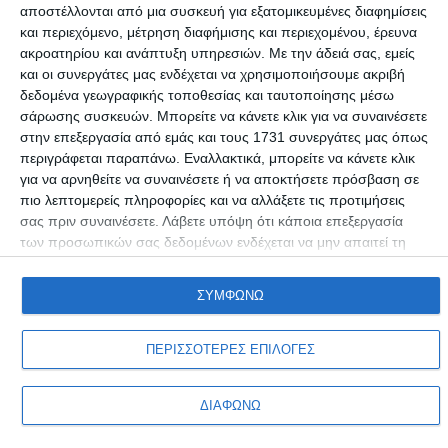
αποστέλλονται από μια συσκευή για εξατομικευμένες διαφημίσεις
και περιεχόμενο, μέτρηση διαφήμισης και περιεχομένου, έρευνα
ΑΠΌΨΕΙΣ
ακροατηρίου και ανάπτυξη υπηρεσιών.
Με την άδειά σας, εμείς
Δικαιώματα & υποχρεώσεις επιβατών στην εποχή
και οι συνεργάτες μας ενδέχεται να χρησιμοποιήσουμε ακριβή
της Covid-19
δεδομένα γεωγραφικής τοποθεσίας και ταυτοποίησης μέσω
σάρωσης συσκευών. Μπορείτε να κάνετε κλικ για να συναινέσετε
Γράφει ο Χρήστος Ηλ. Τσίχλης Δικηγόρος Αθηνών - Συνταγματολόγος
στην επεξεργασία από εμάς και τους 1731 συνεργάτες μας όπως
- Συνήγορος Αμερικανικού
…
περιγράφεται παραπάνω. Εναλλακτικά, μπορείτε να κάνετε κλικ
Συντακτική ομάδα
01/06/2021
για να αρνηθείτε να συναινέσετε ή να αποκτήσετε πρόσβαση σε
πιο λεπτομερείς πληροφορίες και να αλλάξετε τις προτιμήσεις
σας πριν συναινέσετε.
Λάβετε υπόψη ότι κάποια επεξεργασία
των προσωπικών σας δεδομένων ενδέχεται να μην απαιτεί τη
συγκατάθεσή σας, αλλά έχετε το δικαίωμα να αρνηθείτε αυτήν
την επεξεργασία. Οι προτιμήσεις σαςθα ισχύουν μόνο για αυτόν
ΣΥΜΦΩΝΩ
τον ιστότοπο. Μπορείτε να αλλάξετε τις προτιμήσεις σας ή να
ανακαλέσετε τη συγκατάθεσή σας ανά πάσα στιγμή
επιστρέφοντας σε αυτόν τον ιστότοπο και κάνοντας κλικ στο
ΠΕΡΙΣΣΟΤΕΡΕΣ ΕΠΙΛΟΓΕΣ
κουμπί "Απορρήτου" στο κάτω μέρος της ιστοσελίδας.
Προσωπικά δεδομένα & Όροι Χρήσης
ΔΙΑΦΩΝΩ
Copyright © Adiakritos.gr 2026. All Rights Reserved.