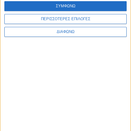
Ελλάδα
ΣΥΜΦΩΝΩ
Πολιτική
Εθνικά θέματα
ΠΕΡΙΣΣΟΤΕΡΕΣ ΕΠΙΛΟΓΕΣ
Οικονομία
Αστυνομικό
Διεθνή
ΔΙΑΦΩΝΩ
Επικοινωνία
Follow US
Προσωπικά δεδομένα & Όροι Χρήσης
© 2022 Foxiz News Network. Ruby Design Company. All Rights
Reserved.
Ετικέτα:
YPJ
Διεθνή
Γενοκτονία στο Αφρίν : Η Τουρκία δεν έχει ιστορία
αλλά ποινικό μητρώο