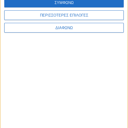
ΣΥΜΦΩΝΩ
Ελλάδα
Πολιτική
Εθνικά θέματα
ΠΕΡΙΣΣΟΤΕΡΕΣ ΕΠΙΛΟΓΕΣ
Οικονομία
Αστυνομικό
ΔΙΑΦΩΝΩ
Διεθνή
Επικοινωνία
Follow US
Προσωπικά δεδομένα & Όροι Χρήσης
© 2022 Foxiz News Network. Ruby Design Company. All Rights
Reserved.
Ετικέτα:
Βλαντίμιρ Ζιρινόφσκι
Διεθνή
Ο ηγέτης του ρωσικού κόμματος LDPR σε επίσημη
επίσκεψη στην Τουρκία