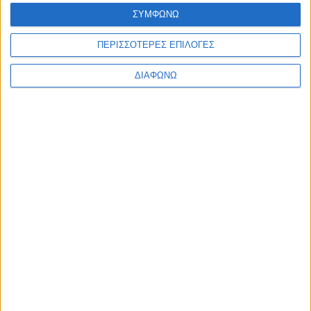
Ελλάδα
ΣΥΜΦΩΝΩ
Πολιτική
Εθνικά θέματα
ΠΕΡΙΣΣΟΤΕΡΕΣ ΕΠΙΛΟΓΕΣ
Οικονομία
Αστυνομικό
Διεθνή
ΔΙΑΦΩΝΩ
Επικοινωνία
Follow US
Προσωπικά δεδομένα & Όροι Χρήσης
© 2022 Foxiz News Network. Ruby Design Company. All Rights
Reserved.
Ετικέτα:
Βιέννη
Ελλάδα
Αβραμόπουλος: Ώρα να αντιμετωπίσουμε την
μεταναστευτική πρόκληση