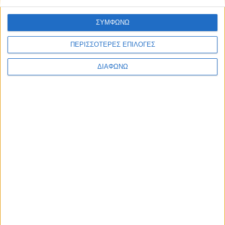
Ελλάδα
Πολιτική
ΣΥΜΦΩΝΩ
Εθνικά θέματα
Οικονομία
Αστυνομικό
ΠΕΡΙΣΣΟΤΕΡΕΣ ΕΠΙΛΟΓΕΣ
Διεθνή
Επικοινωνία
ΔΙΑΦΩΝΩ
Follow US
Προσωπικά δεδομένα & Όροι Χρήσης
© 2022 Foxiz News Network. Ruby Design Company. All Rights
Reserved.
Ετικέτα:
Βελλίδειο
Συνεδριακό Κέντρο
Ελλάδα
“Μαγνήτισε” ο σύλλογος “Δώσε Ζωή” στην έκθεση