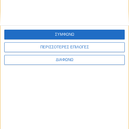
Ελλάδα
Πολιτική
Εθνικά θέματα
Οικονομία
Αστυνομικό
Διεθνή
ΣΥΜΦΩΝΩ
Επικοινωνία
Follow US
ΠΕΡΙΣΣΟΤΕΡΕΣ ΕΠΙΛΟΓΕΣ
Προσωπικά δεδομένα & Όροι Χρήσης
ΔΙΑΦΩΝΩ
© 2022 Foxiz News Network. Ruby Design Company. All Rights
Reserved.
Ετικέτα:
Βαγγέλης Ντούλε
Πατρίδες
Στα άκρα η κόντρα του προκλητικού Ράμα με τον
Βαγγέλη Ντούλε