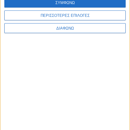
ΣΥΜΦΩΝΩ
Ελλάδα
Πολιτική
Εθνικά θέματα
ΠΕΡΙΣΣΟΤΕΡΕΣ ΕΠΙΛΟΓΕΣ
Οικονομία
Αστυνομικό
ΔΙΑΦΩΝΩ
Διεθνή
Επικοινωνία
Follow US
Προσωπικά δεδομένα & Όροι Χρήσης
© 2022 Foxiz News Network. Ruby Design Company. All Rights
Reserved.
Ετικέτα:
Βαγγέλη Γιακουμάκη
Ελλάδα
Συνεχίστηκε σήμερα η δίκη για την υπόθεση
Γιακουμάκη