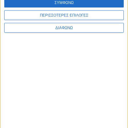
ΣΥΜΦΩΝΩ
Ελλάδα
Πολιτική
Εθνικά θέματα
ΠΕΡΙΣΣΟΤΕΡΕΣ ΕΠΙΛΟΓΕΣ
Οικονομία
Αστυνομικό
ΔΙΑΦΩΝΩ
Διεθνή
Επικοινωνία
Follow US
Προσωπικά δεδομένα & Όροι Χρήσης
© 2022 Foxiz News Network. Ruby Design Company. All Rights
Reserved.
Ετικέτα:
τσιγγάνοι
Εξώφυλλο
ΕΠΙΒΕΒΑΙΩΣΗ “Αδιάκριτου”: VIP
ΚΟΣΜΗΜΑΤΟΠΩΛΗΣ σε ΣΠΕΙΡΑ κλεφτών!