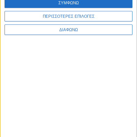
ΣΥΜΦΩΝΩ
Ελλάδα
Πολιτική
Εθνικά θέματα
ΠΕΡΙΣΣΟΤΕΡΕΣ ΕΠΙΛΟΓΕΣ
Οικονομία
Αστυνομικό
ΔΙΑΦΩΝΩ
Διεθνή
Επικοινωνία
Follow US
Προσωπικά δεδομένα & Όροι Χρήσης
© 2022 Foxiz News Network. Ruby Design Company. All Rights
Reserved.
Ετικέτα:
τσιγγάνες
Αστυνομικό
Ηλικιωμένη ήρθε πρόσωπο με πρόσωπο με τις
κλέφτρες στον Πύργο!