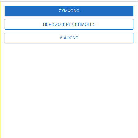
Ελλάδα
Πολιτική
ΣΥΜΦΩΝΩ
Εθνικά θέματα
Οικονομία
ΠΕΡΙΣΣΟΤΕΡΕΣ ΕΠΙΛΟΓΕΣ
Αστυνομικό
Διεθνή
ΔΙΑΦΩΝΩ
Επικοινωνία
Follow US
Προσωπικά δεδομένα & Όροι Χρήσης
© 2022 Foxiz News Network. Ruby Design Company. All Rights
Reserved.
Ετικέτα:
Τσικρικά
Ελλάδα
Η Επίθεση του Πολάκη στην δημοσιογράφο
Ευαγγελία Τσικρικά που “εκνεύρισε” τον
πρωθυπουργό στη ΔΕΘ