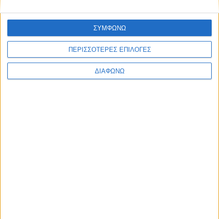
Ελλάδα
Πολιτική
Εθνικά θέματα
ΣΥΜΦΩΝΩ
Οικονομία
Αστυνομικό
ΠΕΡΙΣΣΟΤΕΡΕΣ ΕΠΙΛΟΓΕΣ
Διεθνή
Επικοινωνία
ΔΙΑΦΩΝΩ
Follow US
Προσωπικά δεδομένα & Όροι Χρήσης
© 2022 Foxiz News Network. Ruby Design Company. All Rights
Reserved.
Ετικέτα:
Τριμελές Δικαστήριο
Ανηλίκων Εφετείου
Δωδεκανήσου
Ελλάδα