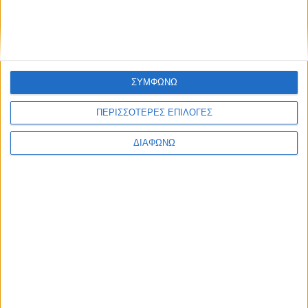
Ελλάδα
Πολιτική
Εθνικά θέματα
Οικονομία
Αστυνομικό
Διεθνή
ΣΥΜΦΩΝΩ
Επικοινωνία
Follow US
ΠΕΡΙΣΣΟΤΕΡΕΣ ΕΠΙΛΟΓΕΣ
Προσωπικά δεδομένα & Όροι Χρήσης
ΔΙΑΦΩΝΩ
© 2022 Foxiz News Network. Ruby Design Company. All Rights
Reserved.
Ετικέτα:
τραμ
Ελλάδα
Αναστέλλονται οι στάσεις εργασίας σε μετρό, ΗΣΑΠ
& τραμ