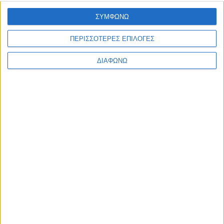
Ελλάδα
ΣΥΜΦΩΝΩ
Πολιτική
Εθνικά θέματα
Οικονομία
ΠΕΡΙΣΣΟΤΕΡΕΣ ΕΠΙΛΟΓΕΣ
Αστυνομικό
Διεθνή
ΔΙΑΦΩΝΩ
Επικοινωνία
Follow US
Προσωπικά δεδομένα & Όροι Χρήσης
© 2022 Foxiz News Network. Ruby Design Company. All Rights
Reserved.
Ετικέτα:
Τουρκοκυπριακά
ΜΜΕ
Εξώφυλλο
ΟΡΓΗ του ΤΟΥΡΚΟΚΥΠΡΙΑΚΟΥ Τύπου για τη