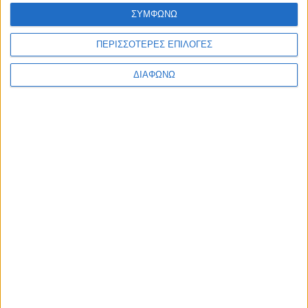
Ελλάδα
ΣΥΜΦΩΝΩ
Πολιτική
Εθνικά θέματα
ΠΕΡΙΣΣΟΤΕΡΕΣ ΕΠΙΛΟΓΕΣ
Οικονομία
Αστυνομικό
Διεθνή
ΔΙΑΦΩΝΩ
Επικοινωνία
Follow US
Προσωπικά δεδομένα & Όροι Χρήσης
© 2022 Foxiz News Network. Ruby Design Company. All Rights
Reserved.
Ετικέτα:
Τούρκοι πολίτες
Ελλάδα
Στον Πειραιά οι 17 Τούρκοι που κυνηγάει το
παρακράτος του Ερντογάν!