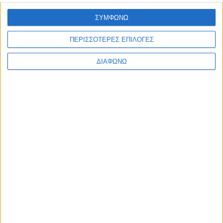
Ελλάδα
Πολιτική
ΣΥΜΦΩΝΩ
Εθνικά θέματα
Οικονομία
ΠΕΡΙΣΣΟΤΕΡΕΣ ΕΠΙΛΟΓΕΣ
Αστυνομικό
Διεθνή
ΔΙΑΦΩΝΩ
Επικοινωνία
Follow US
Προσωπικά δεδομένα & Όροι Χρήσης
© 2022 Foxiz News Network. Ruby Design Company. All Rights
Reserved.
Ετικέτα:
Τουρκικό κόμμα
Διεθνή
Πρόεδρος του Τουρκικού Κόμματος της Νίκης: «Το
αρχηγείο του ISIS βρίσκεται στην
Κωνσταντινούπολη!»