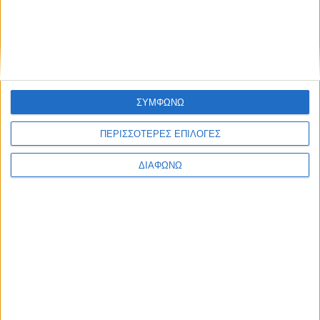
Ελλάδα
Πολιτική
Εθνικά θέματα
Οικονομία
Αστυνομικό
Διεθνή
Επικοινωνία
ΣΥΜΦΩΝΩ
Follow US
ΠΕΡΙΣΣΟΤΕΡΕΣ ΕΠΙΛΟΓΕΣ
Προσωπικά δεδομένα & Όροι Χρήσης
© 2022 Foxiz News Network. Ruby Design Company. All Rights
ΔΙΑΦΩΝΩ
Reserved.
Ετικέτα:
Τουρκική κυβέρνηση
Διεθνή
Η 24η Ιουνίου 2018 η κατάλληλη ημερομηνία για
εκλογές στην Τουρκία