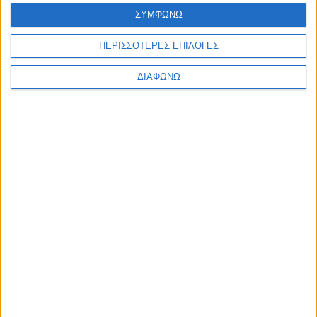
Ελλάδα
ΣΥΜΦΩΝΩ
Πολιτική
Εθνικά θέματα
ΠΕΡΙΣΣΟΤΕΡΕΣ ΕΠΙΛΟΓΕΣ
Οικονομία
Αστυνομικό
Διεθνή
ΔΙΑΦΩΝΩ
Επικοινωνία
Follow US
Προσωπικά δεδομένα & Όροι Χρήσης
© 2022 Foxiz News Network. Ruby Design Company. All Rights
Reserved.
Ετικέτα:
τουρκικά σίριαλ
Αδιακρισίες
Τα Ηνωμένα Αραβικά Εμιράτα κόβουν “μαχαίρι” τα
Τουρκικά σίριαλ!