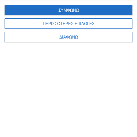
Ελλάδα
ΣΥΜΦΩΝΩ
Πολιτική
Εθνικά θέματα
Οικονομία
ΠΕΡΙΣΣΟΤΕΡΕΣ ΕΠΙΛΟΓΕΣ
Αστυνομικό
Διεθνή
ΔΙΑΦΩΝΩ
Επικοινωνία
Follow US
Προσωπικά δεδομένα & Όροι Χρήσης
© 2022 Foxiz News Network. Ruby Design Company. All Rights
Reserved.
Ετικέτα:
τμήμα
Αρχιτεκτονικής
Ελλάδα
Καθηγητές του ΑΠΘ υπεξαίρεσαν 370.000 ευρώ από