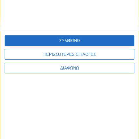
Ελλάδα
Πολιτική
Εθνικά θέματα
Οικονομία
Αστυνομικό
Διεθνή
Επικοινωνία
ΣΥΜΦΩΝΩ
Follow US
ΠΕΡΙΣΣΟΤΕΡΕΣ ΕΠΙΛΟΓΕΣ
Προσωπικά δεδομένα & Όροι Χρήσης
ΔΙΑΦΩΝΩ
© 2022 Foxiz News Network. Ruby Design Company. All Rights
Reserved.
Ετικέτα:
Τιμούρ Κετσπάγια
Αθλητικά
“Βροχή” προτάσεων από μάνατζερ για νέο
προπονητή της ΑΕΚ